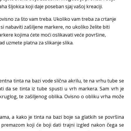
a šljokica koji daje poseban sjaj vašoj kreaciji.
 ovisno za što vam treba. Ukoliko vam treba za crtanje
i nabaviti zašiljene markere, no ukoliko želite biti
markere kojima ćete moći oslikavati veće površine,
d uzmete platna za slikanje slika.
ntna tinta na bazi vode slična akrilu, te na vrhu tube se
rati da se tinta iz tube spusti u vrh markera. Sam vrh je
okruglog, te zašiljenog oblika. Ovisno o obliku vrha može
ama, a kako je tinta na bazi boje sa glatkih se površina
premazom koji će boji dati trajni izgled nakon čega se