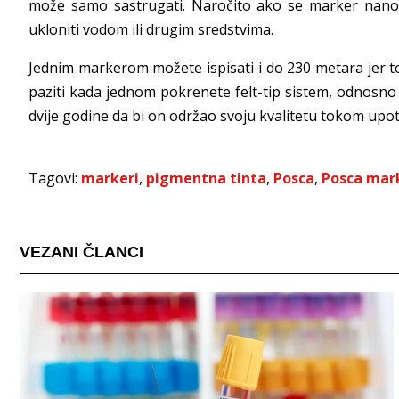
može samo sastrugati. Naročito ako se marker nano
ukloniti vodom ili drugim sredstvima.
Jednim markerom možete ispisati i do 230 metara jer t
paziti kada jednom pokrenete felt-tip sistem, odnosn
dvije godine da bi on održao svoju kvalitetu tokom upo
Tagovi:
markeri
,
pigmentna tinta
,
Posca
,
Posca mar
VEZANI ČLANCI