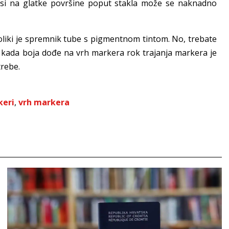
si na glatke površine poput stakla može se naknadno
oliki je spremnik tube s pigmentnom tintom. No, trebate
o kada boja dođe na vrh markera rok trajanja markera je
trebe.
keri
,
vrh markera