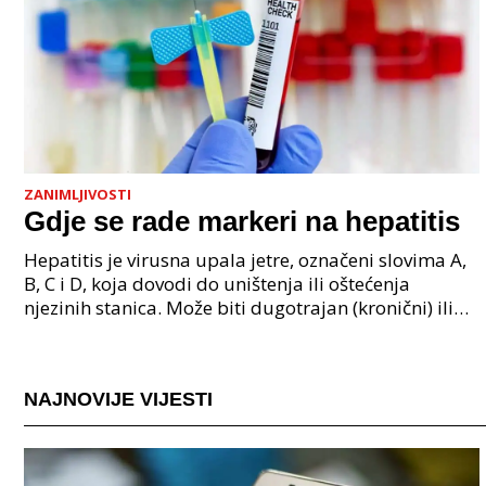
ZANIMLJIVOSTI
Gdje se rade markeri na hepatitis
Hepatitis je virusna upala jetre, označeni slovima A,
B, C i D, koja dovodi do uništenja ili oštećenja
njezinih stanica. Može biti dugotrajan (kronični) ili
kratkotrajan (akutni) i U nekim slučajevima
NAJNOVIJE VIJESTI