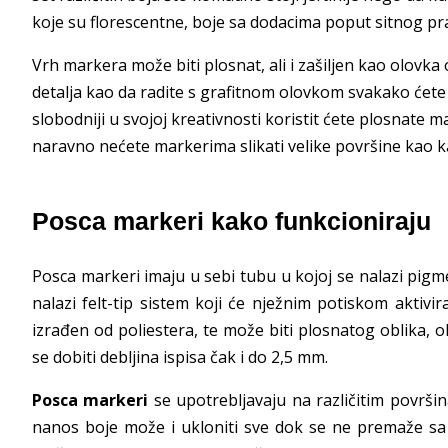
koje su florescentne, boje sa dodacima poput sitnog prah
Vrh markera može biti plosnat, ali i zašiljen kao olovka
detalja kao da radite s grafitnom olovkom svakako ćete s
slobodniji u svojoj kreativnosti koristit ćete plosnate 
naravno nećete markerima slikati velike površine kao ka
Posca markeri kako funkcioniraju
Posca markeri imaju u sebi tubu u kojoj se nalazi pigme
nalazi felt-tip sistem koji će nježnim potiskom aktivi
izrađen od poliestera, te može biti plosnatog oblika, 
se dobiti debljina ispisa čak i do 2,5 mm.
Posca markeri
se upotrebljavaju na različitim površin
nanos boje može i ukloniti sve dok se ne premaže sa 