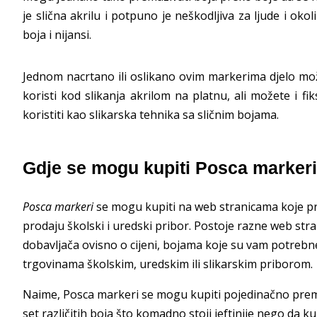
je slična akrilu i potpuno je neškodljiva za ljude i oko
boja i nijansi.
Jednom nacrtano ili oslikano ovim markerima djelo mo
koristi kod slikanja akrilom na platnu, ali možete i f
koristiti kao slikarska tehnika sa sličnim bojama.
Gdje se mogu kupiti Posca markeri
Posca markeri
se mogu kupiti na web stranicama koje pro
prodaju školski i uredski pribor. Postoje razne web str
dobavljača ovisno o cijeni, bojama koje su vam potreb
trgovinama školskim, uredskim ili slikarskim priborom.
Naime, Posca markeri se mogu kupiti pojedinačno prema
set različitih boja što komadno stoji jeftinije nego da