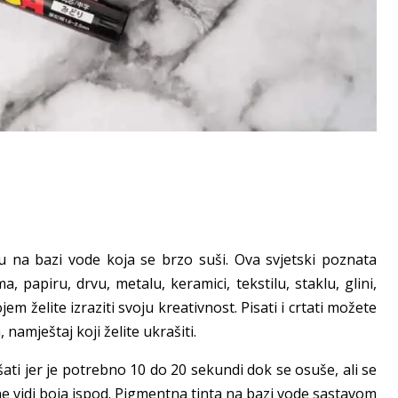
 na bazi vode koja se brzo suši. Ova svjetski poznata
papiru, drvu, metalu, keramici, tekstilu, staklu, glini,
m želite izraziti svoju kreativnost. Pisati i crtati možete
namještaj koji želite ukrašiti.
šati jer je potrebno 10 do 20 sekundi dok se osuše, ali se
e vidi boja ispod. Pigmentna tinta na bazi vode sastavom