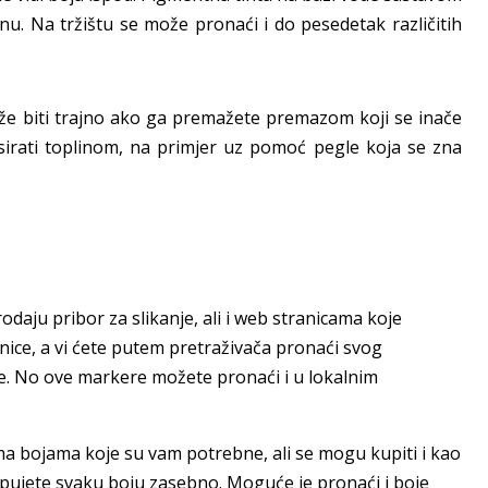
linu. Na tržištu se može pronaći i do pesedetak različitih
že biti trajno ako ga premažete premazom koji se inače
iksirati toplinom, na primjer uz pomoć pegle koja se zna
daju pribor za slikanje, ali i web stranicama koje
anice, a vi ćete putem pretraživača pronaći svog
ne. No ove markere možete pronaći i u lokalnim
 bojama koje su vam potrebne, ali se mogu kupiti i kao
 kupujete svaku boju zasebno. Moguće je pronaći i boje