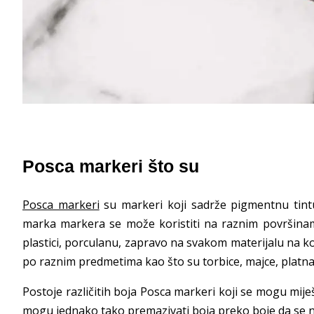
Posca markeri što su
Posca markeri
su markeri koji sadrže pigmentnu tintu
marka markera se može koristiti na raznim površinama, 
plastici, porculanu, zapravo na svakom materijalu na koje
po raznim predmetima kao što su torbice, majce, platna, 
Postoje različitih boja Posca markeri koji se mogu mije
mogu jednako tako premazivati boja preko boje da se n