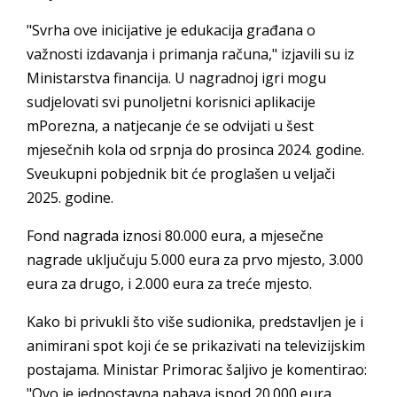
"Svrha ove inicijative je edukacija građana o
važnosti izdavanja i primanja računa," izjavili su iz
Ministarstva financija. U nagradnoj igri mogu
sudjelovati svi punoljetni korisnici aplikacije
mPorezna, a natjecanje će se odvijati u šest
mjesečnih kola od srpnja do prosinca 2024. godine.
Sveukupni pobjednik bit će proglašen u veljači
2025. godine.
Fond nagrada iznosi 80.000 eura, a mjesečne
nagrade uključuju 5.000 eura za prvo mjesto, 3.000
eura za drugo, i 2.000 eura za treće mjesto.
Kako bi privukli što više sudionika, predstavljen je i
animirani spot koji će se prikazivati na televizijskim
postajama. Ministar Primorac šaljivo je komentirao:
"Ovo je jednostavna nabava ispod 20.000 eura.