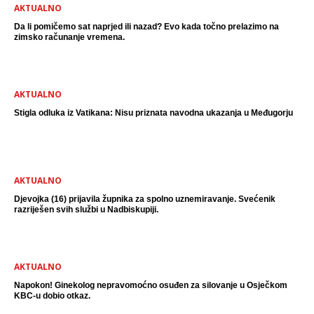
AKTUALNO
Da li pomičemo sat naprjed ili nazad? Evo kada točno prelazimo na
zimsko računanje vremena.
AKTUALNO
Stigla odluka iz Vatikana: Nisu priznata navodna ukazanja u Međugorju
AKTUALNO
Djevojka (16) prijavila župnika za spolno uznemiravanje. Svećenik
razriješen svih službi u Nadbiskupiji.
AKTUALNO
Napokon! Ginekolog nepravomoćno osuđen za silovanje u Osječkom
KBC-u dobio otkaz.