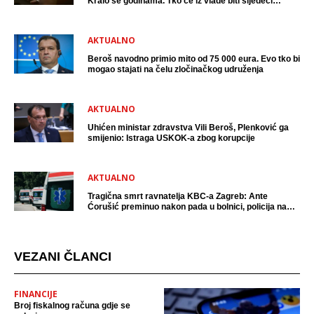
Kralo se godinama. Tko će iz vlade biti sljedeći
uhićen?
AKTUALNO
Beroš navodno primio mito od 75 000 eura. Evo tko bi
mogao stajati na čelu zločinačkog udruženja
AKTUALNO
Uhićen ministar zdravstva Vili Beroš, Plenković ga
smijenio: Istraga USKOK-a zbog korupcije
AKTUALNO
Tragična smrt ravnatelja KBC-a Zagreb: Ante
Ćorušić preminuo nakon pada u bolnici, policija na
mjestu događaja
VEZANI ČLANCI
FINANCIJE
Broj fiskalnog računa gdje se