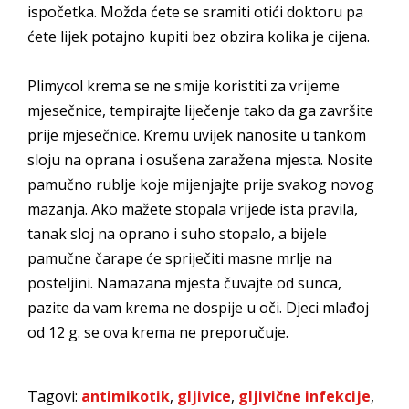
ispočetka. Možda ćete se sramiti otići doktoru pa
ćete lijek potajno kupiti bez obzira kolika je cijena.
Plimycol krema se ne smije koristiti za vrijeme
mjesečnice, tempirajte liječenje tako da ga završite
prije mjesečnice. Kremu uvijek nanosite u tankom
sloju na oprana i osušena zaražena mjesta. Nosite
pamučno rublje koje mijenjajte prije svakog novog
mazanja. Ako mažete stopala vrijede ista pravila,
tanak sloj na oprano i suho stopalo, a bijele
pamučne čarape će spriječiti masne mrlje na
posteljini. Namazana mjesta čuvajte od sunca,
pazite da vam krema ne dospije u oči. Djeci mlađoj
od 12 g. se ova krema ne preporučuje.
Tagovi:
antimikotik
,
gljivice
,
gljivične infekcije
,