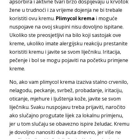
apsorbira i aktivne tvari brzo dospijevaju u krvotok
žene u trudnoći i za vrijeme dojenja ne bi trebale
koristiti ovu kremu.
Plimycol krema
i moguće
nuspojave na ovoj skupini nisu dovoljno ispitane.
Ukoliko ste preosjetljivi na bilo koji sastojak ove
kreme, ukoliko imate alergijsku reakciju prestanite
koristiti kremu i javite se svom liječniku. Iritacija,
pečenje i bol se mogu pojaviti na početku primjene
kreme.
No, ako vam plimycol krema izaziva stalno crvenilo,
nelagodu, peckanje, svrbež, probadanje, iritaciju,
oticanje, mjehure i ljuštenja kože, javite se svom
liječniku. Svaku nuspojavu treba prijaviti, naročito
ako slučajno progutate lijek za lokalnu primjenu,
jer u tom slučaju se obavezno ispire želudac. Kremu
je dovoljno nanositi dva puta dnevno, jer više ne