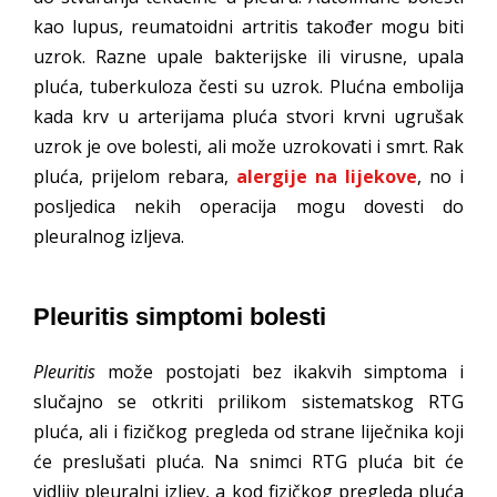
kao lupus, reumatoidni artritis također mogu biti
uzrok. Razne upale bakterijske ili virusne, upala
pluća, tuberkuloza česti su uzrok. Plućna embolija
kada krv u arterijama pluća stvori krvni ugrušak
uzrok je ove bolesti, ali može uzrokovati i smrt. Rak
pluća, prijelom rebara,
alergije na lijekove
, no i
posljedica nekih operacija mogu dovesti do
pleuralnog izljeva.
Pleuritis simptomi bolesti
Pleuritis
može postojati bez ikakvih simptoma i
slučajno se otkriti prilikom sistematskog RTG
pluća, ali i fizičkog pregleda od strane liječnika koji
će preslušati pluća. Na snimci RTG pluća bit će
vidljiv pleuralni izljev, a kod fizičkog pregleda pluća