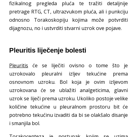
fizikalnog pregleda pluća te tražiti detaljnije
pretrage RTG, CT, ultrazvukom pluća, ali i punkciju
odnosno Torakoskopiju kojima može potvrditi
dijagnozu, no i ustvrditi stvarni uzrok ove pojave.
Pleuritis liječenje bolesti
Pleuritis
će se liječiti ovisno o tome što je
uzrokovalo pleuralni izljev tekućine prema
osnovnom uzroku. Bol koja je ovim izljevom
uzrokovana će se ublažiti analgeticima, glavni
uzrok se liječi prema uzroku. Ukoliko postoje velike
količine tekućine u pleuralnom prostoru bit će
potrebno tekućinu izvaditi da bi se olakšalo disanje
i smanjila bol.
Torakocenteza je postupak kojim se uzima