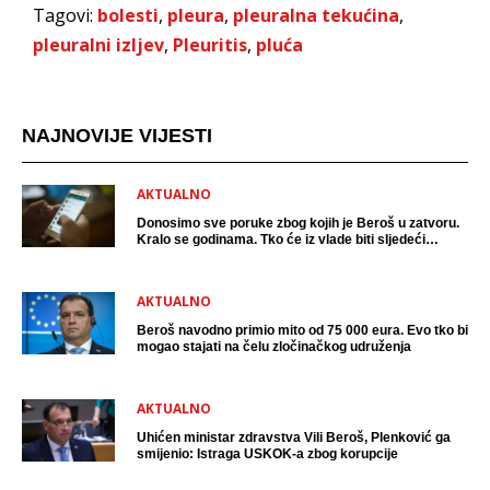
Tagovi:
bolesti
,
pleura
,
pleuralna tekućina
,
pleuralni izljev
,
Pleuritis
,
pluća
NAJNOVIJE VIJESTI
AKTUALNO
Donosimo sve poruke zbog kojih je Beroš u zatvoru.
Kralo se godinama. Tko će iz vlade biti sljedeći
uhićen?
AKTUALNO
Beroš navodno primio mito od 75 000 eura. Evo tko bi
mogao stajati na čelu zločinačkog udruženja
AKTUALNO
Uhićen ministar zdravstva Vili Beroš, Plenković ga
smijenio: Istraga USKOK-a zbog korupcije