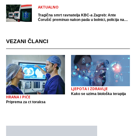
AKTUALNO
Tragična smrt ravnatelja KBC-a Zagreb: Ante
Ćorušić preminuo nakon pada u bolnici, policija na
mjestu događaja
VEZANI ČLANCI
LJEPOTA I ZDRAVLJE
Kako se uzima biološka terapija
HRANA I PIĆE
Priprema za ct toraksa