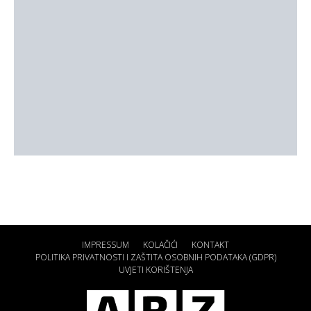
IMPRESSUM
KOLAČIĆI
KONTAKT
POLITIKA PRIVATNOSTI I ZAŠTITA OSOBNIH PODATAKA (GDPR)
UVJETI KORIŠTENJA