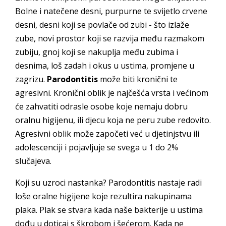
Bolne i natečene desni, purpurne te svijetlo crvene
desni, desni koji se povlače od zubi - što izlaže
zube, novi prostor koji se razvija među razmakom
zubiju, gnoj koji se nakuplja među zubima i
desnima, loš zadah i okus u ustima, promjene u
zagrizu.
Parodontitis
može biti kronični te
agresivni. Kronični oblik je najčešća vrsta i većinom
će zahvatiti odrasle osobe koje nemaju dobru
oralnu higijenu, ili djecu koja ne peru zube redovito.
Agresivni oblik može započeti već u djetinjstvu ili
adolescenciji i pojavljuje se svega u 1 do 2%
slučajeva.
Koji su uzroci nastanka? Parodontitis nastaje radi
loše oralne higijene koje rezultira nakupinama
plaka. Plak se stvara kada naše bakterije u ustima
dođu u doticaj s škrobom i šećerom. Kada ne