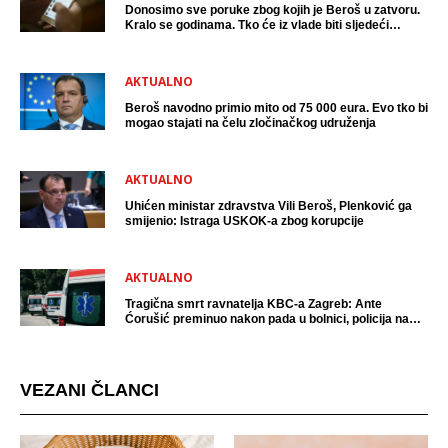
Donosimo sve poruke zbog kojih je Beroš u zatvoru.
Kralo se godinama. Tko će iz vlade biti sljedeći
uhićen?
AKTUALNO
Beroš navodno primio mito od 75 000 eura. Evo tko bi
mogao stajati na čelu zločinačkog udruženja
AKTUALNO
Uhićen ministar zdravstva Vili Beroš, Plenković ga
smijenio: Istraga USKOK-a zbog korupcije
AKTUALNO
Tragična smrt ravnatelja KBC-a Zagreb: Ante
Ćorušić preminuo nakon pada u bolnici, policija na
mjestu događaja
VEZANI ČLANCI