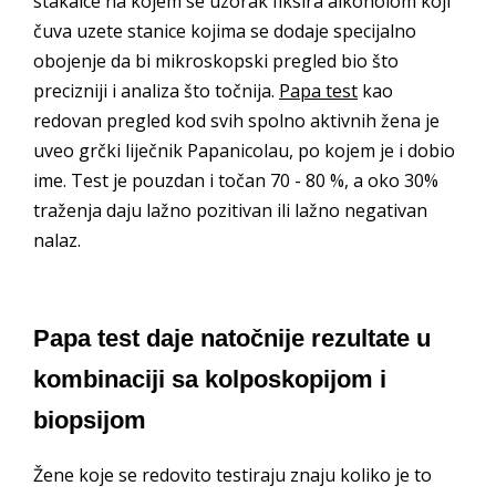
stakalce na kojem se uzorak fiksira alkoholom koji
čuva uzete stanice kojima se dodaje specijalno
obojenje da bi mikroskopski pregled bio što
precizniji i analiza što točnija.
Papa test
kao
redovan pregled kod svih spolno aktivnih žena je
uveo grčki liječnik Papanicolau, po kojem je i dobio
ime.
Test je pouzdan i točan 70 - 80 %, a oko 30%
traženja daju lažno pozitivan ili lažno negativan
nalaz.
Papa test daje natočnije rezultate u
kombinaciji sa kolposkopijom i
biopsijom
Žene koje se redovito testiraju znaju koliko je to