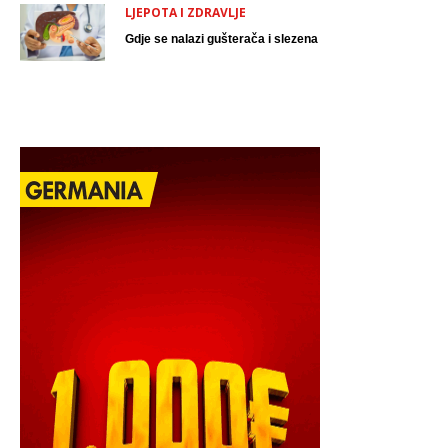
LJEPOTA I ZDRAVLJE
Gdje se nalazi gušterača i slezena