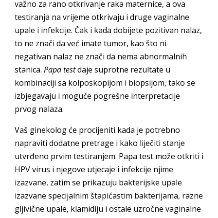
važno za rano otkrivanje raka maternice, a ova
testiranja na vrijeme otkrivaju i druge vaginalne
upale i infekcije.
Čak i kada dobijete pozitivan nalaz,
to ne znači da već imate tumor, kao što ni
negativan nalaz ne znači da nema abnormalnih
stanica.
Papa test
daje suprotne rezultate u
kombinaciji sa kolposkopijom i biopsijom, tako se
izbjegavaju i moguće pogrešne interpretacije
prvog nalaza.
Vaš ginekolog će procijeniti kada je potrebno
napraviti dodatne pretrage i kako liječiti stanje
utvrđeno prvim testiranjem.
Papa test može otkriti i
HPV virus i njegove utjecaje i infekcije njime
izazvane, zatim se prikazuju bakterijske upale
izazvane specijalnim štapićastim bakterijama, razne
gljivične upale, klamidiju i ostale uzročne vaginalne