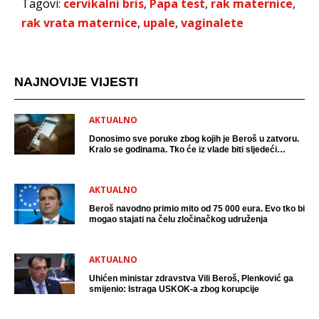
Tagovi:
cervikalni bris
,
Papa test
,
rak maternice
,
rak vrata maternice
,
upale
,
vaginalete
NAJNOVIJE VIJESTI
AKTUALNO
Donosimo sve poruke zbog kojih je Beroš u zatvoru.
Kralo se godinama. Tko će iz vlade biti sljedeći
uhićen?
AKTUALNO
Beroš navodno primio mito od 75 000 eura. Evo tko bi
mogao stajati na čelu zločinačkog udruženja
AKTUALNO
Uhićen ministar zdravstva Vili Beroš, Plenković ga
smijenio: Istraga USKOK-a zbog korupcije