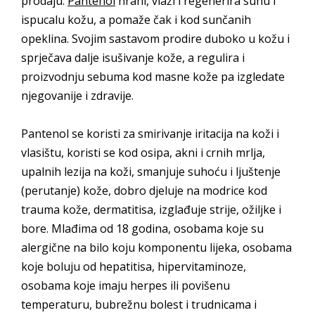
prodaju.
Pantenol
hrani, vlaži i regenerira suhu i
ispucalu kožu, a pomaže čak i kod sunčanih
opeklina. Svojim sastavom prodire duboko u kožu i
sprječava dalje isušivanje kože, a regulira i
proizvodnju sebuma kod masne kože pa izgledate
njegovanije i zdravije.
Pantenol se koristi za smirivanje iritacija na koži i
vlasištu, koristi se kod osipa, akni i crnih mrlja,
upalnih lezija na koži, smanjuje suhoću i ljuštenje
(perutanje) kože, dobro djeluje na modrice kod
trauma kože, dermatitisa, izglađuje strije, ožiljke i
bore. Mlađima od 18 godina, osobama koje su
alergične na bilo koju komponentu lijeka, osobama
koje boluju od hepatitisa, hipervitaminoze,
osobama koje imaju herpes ili povišenu
temperaturu, bubrežnu bolest i trudnicama i