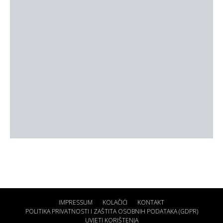
IMPRESSUM
KOLAČIĆI
KONTAKT
POLITIKA PRIVATNOSTI I ZAŠTITA OSOBNIH PODATAKA (GDPR)
UVJETI KORIŠTENJA