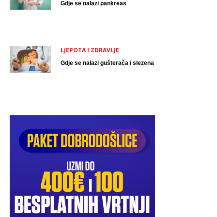
Gdje se nalazi pankreas
LJEPOTA I ZDRAVLJE
Gdje se nalazi gušterača i slezena