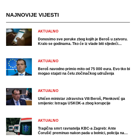
NAJNOVIJE VIJESTI
AKTUALNO
Donosimo sve poruke zbog kojih je Beroš u zatvoru.
Kralo se godinama. Tko će iz vlade biti sljedeći
uhićen?
AKTUALNO
Beroš navodno primio mito od 75 000 eura. Evo tko bi
mogao stajati na čelu zločinačkog udruženja
AKTUALNO
Uhićen ministar zdravstva Vili Beroš, Plenković ga
smijenio: Istraga USKOK-a zbog korupcije
AKTUALNO
Tragična smrt ravnatelja KBC-a Zagreb: Ante
Ćorušić preminuo nakon pada u bolnici, policija na