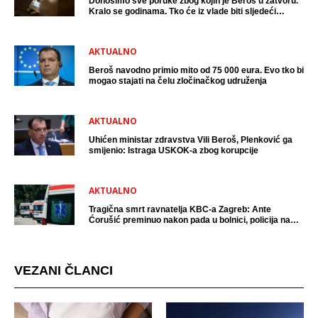
Donosimo sve poruke zbog kojih je Beroš u zatvoru.
Kralo se godinama. Tko će iz vlade biti sljedeći
uhićen?
AKTUALNO
Beroš navodno primio mito od 75 000 eura. Evo tko bi
mogao stajati na čelu zločinačkog udruženja
AKTUALNO
Uhićen ministar zdravstva Vili Beroš, Plenković ga
smijenio: Istraga USKOK-a zbog korupcije
AKTUALNO
Tragična smrt ravnatelja KBC-a Zagreb: Ante
Ćorušić preminuo nakon pada u bolnici, policija na
mjestu događaja
VEZANI ČLANCI