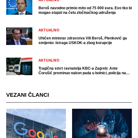
Beroš navodno primio mito od 75 000 eura. Evo tko bi
mogao stajati na čelu zločinačkog udruženja
AKTUALNO
Uhićen ministar zdravstva Vili Beroš, Plenković ga
smijenio: Istraga USKOK-a zbog korupcije
AKTUALNO
Tragična smrt ravnatelja KBC-a Zagreb: Ante
Ćorušić preminuo nakon pada u bolnici, policija na
mjestu događaja
VEZANI ČLANCI