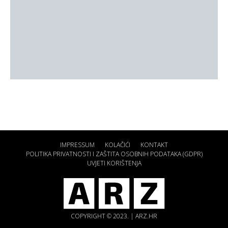
IMPRESSUM
KOLAČIĆI
KONTAKT
POLITIKA PRIVATNOSTI I ZAŠTITA OSOBNIH PODATAKA (GDPR)
UVJETI KORIŠTENJA
COPYRIGHT © 2023. | ARZ.HR