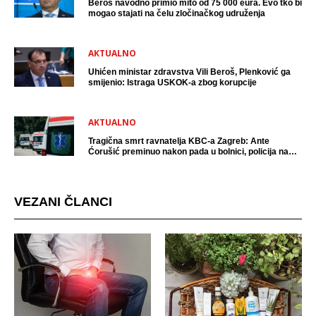
Beroš navodno primio mito od 75 000 eura. Evo tko bi
mogao stajati na čelu zločinačkog udruženja
AKTUALNO
Uhićen ministar zdravstva Vili Beroš, Plenković ga
smijenio: Istraga USKOK-a zbog korupcije
AKTUALNO
Tragična smrt ravnatelja KBC-a Zagreb: Ante
Ćorušić preminuo nakon pada u bolnici, policija na
mjestu događaja
VEZANI ČLANCI