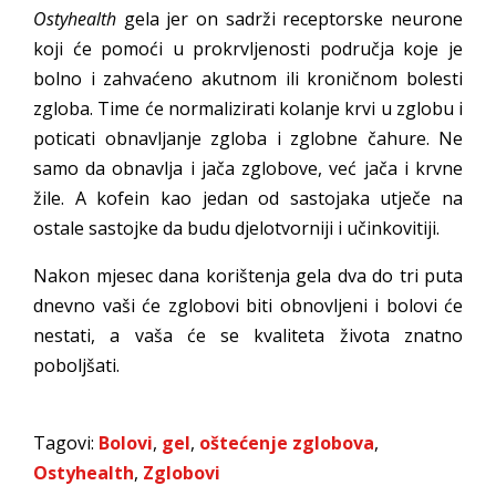
Ostyhealth
gela jer on sadrži receptorske neurone
koji će pomoći u prokrvljenosti područja koje je
bolno i zahvaćeno akutnom ili kroničnom bolesti
zgloba. Time će normalizirati kolanje krvi u zglobu i
poticati obnavljanje zgloba i zglobne čahure. Ne
samo da obnavlja i jača zglobove, već jača i krvne
žile. A kofein kao jedan od sastojaka utječe na
ostale sastojke da budu djelotvorniji i učinkovitiji.
Nakon mjesec dana korištenja gela dva do tri puta
dnevno vaši će zglobovi biti obnovljeni i bolovi će
nestati, a vaša će se kvaliteta života znatno
poboljšati.
Tagovi:
Bolovi
,
gel
,
oštećenje zglobova
,
Ostyhealth
,
Zglobovi