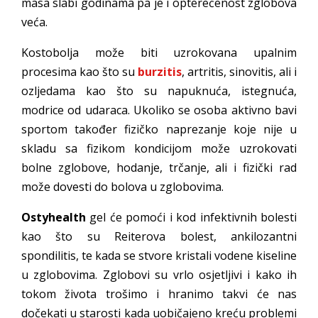
masa slabi godinama pa je i opterećenost zglobova
veća.
Kostobolja može biti uzrokovana upalnim
procesima kao što su
burzitis
, artritis, sinovitis, ali i
ozljedama kao što su napuknuća, istegnuća,
modrice od udaraca. Ukoliko se osoba aktivno bavi
sportom također fizičko naprezanje koje nije u
skladu sa fizikom kondicijom može uzrokovati
bolne zglobove, hodanje, trčanje, ali i fizički rad
može dovesti do bolova u zglobovima.
Ostyhealth
gel će pomoći i kod infektivnih bolesti
kao što su Reiterova bolest, ankilozantni
spondilitis, te kada se stvore kristali vodene kiseline
u zglobovima. Zglobovi su vrlo osjetljivi i kako ih
tokom života trošimo i hranimo takvi će nas
dočekati u starosti kada uobičajeno kreću problemi