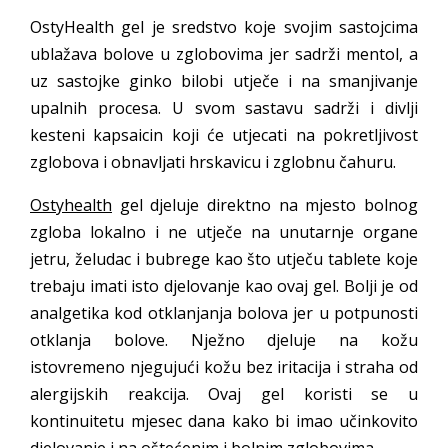
OstyHealth gel je sredstvo koje svojim sastojcima
ublažava bolove u zglobovima jer sadrži mentol, a
uz sastojke ginko bilobi utječe i na smanjivanje
upalnih procesa. U svom sastavu sadrži i divlji
kesteni kapsaicin koji će utjecati na pokretljivost
zglobova i obnavljati hrskavicu i zglobnu čahuru.
Ostyhealth
gel djeluje direktno na mjesto bolnog
zgloba lokalno i ne utječe na unutarnje organe
jetru, želudac i bubrege kao što utječu tablete koje
trebaju imati isto djelovanje kao ovaj gel. Bolji je od
analgetika kod otklanjanja bolova jer u potpunosti
otklanja bolove. Nježno djeluje na kožu
istovremeno njegujući kožu bez iritacija i straha od
alergijskih reakcija. Ovaj gel koristi se u
kontinuitetu mjesec dana kako bi imao učinkovito