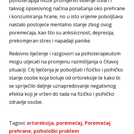
psihoterapija može promijeniti viđenje stvari i
takvog opsesivnog načina ponašanja oko prehrane
i konzumiranja hrane, no u isto vrijeme poboljšava
nastalo postojeće mentalno stanje zbog ovog
poremećaja, kao što su anksioznost, depresija,
prekomjeran stres i napadaji panike.
Redovno liječenje i razgovori sa psihoterapeutom
mogu utjecati na promjenu razmišljanja o čitavoj
situaciji. Cilj liječenja je poboljšati i fizičko i psihičko
stanje osobe koja boluje od ortoreksije te kako bi
se spriječilo daljnje uznapredovanje negativnog
efekta koji je vršen do tada na fizičko i psihičko
zdravlje osobe.
Tagovi:
ortoreksija
,
poremećaj
,
Poremećaj
prehrane
,
psihološki problem