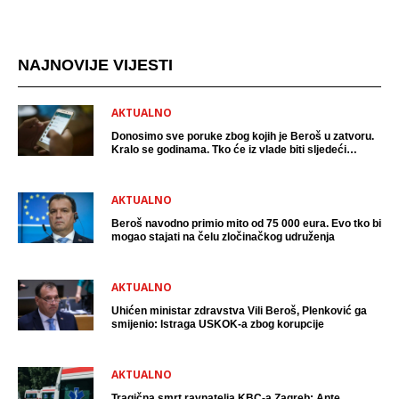
NAJNOVIJE VIJESTI
AKTUALNO
Donosimo sve poruke zbog kojih je Beroš u zatvoru.
Kralo se godinama. Tko će iz vlade biti sljedeći
uhićen?
AKTUALNO
Beroš navodno primio mito od 75 000 eura. Evo tko bi
mogao stajati na čelu zločinačkog udruženja
AKTUALNO
Uhićen ministar zdravstva Vili Beroš, Plenković ga
smijenio: Istraga USKOK-a zbog korupcije
AKTUALNO
Tragična smrt ravnatelja KBC-a Zagreb: Ante