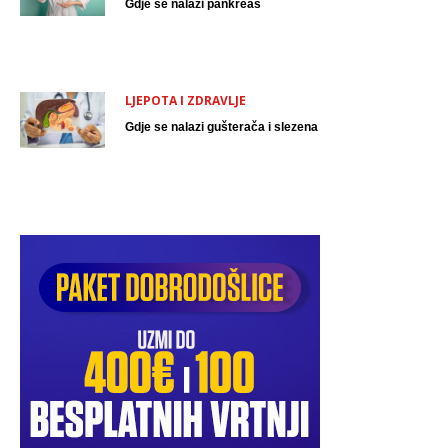
Gdje se nalazi pankreas
LJEPOTA I ZDRAVLJE
Gdje se nalazi gušterača i slezena