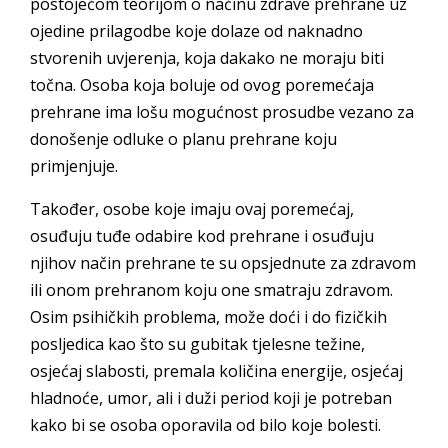
postojećom teorijom o načinu zdrave prehrane uz
ojedine prilagodbe koje dolaze od naknadno
stvorenih uvjerenja, koja dakako ne moraju biti
točna. Osoba koja boluje od ovog poremećaja
prehrane ima lošu mogućnost prosudbe vezano za
donošenje odluke o planu prehrane koju
primjenjuje.
Također, osobe koje imaju ovaj poremećaj,
osuđuju tuđe odabire kod prehrane i osuđuju
njihov način prehrane te su opsjednute za zdravom
ili onom prehranom koju one smatraju zdravom.
Osim psihičkih problema, može doći i do fizičkih
posljedica kao što su gubitak tjelesne težine,
osjećaj slabosti, premala količina energije, osjećaj
hladnoće, umor, ali i duži period koji je potreban
kako bi se osoba oporavila od bilo koje bolesti.