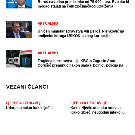
Beroš navodno primio mito od 75 000 eura. Evo tko bi
mogao stajati na čelu zločinačkog udruženja
AKTUALNO
Uhićen ministar zdravstva Vili Beroš, Plenković ga
smijenio: Istraga USKOK-a zbog korupcije
AKTUALNO
Tragična smrt ravnatelja KBC-a Zagreb: Ante
Ćorušić preminuo nakon pada u bolnici, policija na
mjestu događaja
VEZANI ČLANCI
LJEPOTA I ZDRAVLJE
LJEPOTA I ZDRAVLJE
Udarac u nokat kako liječiti
Kako izlječiti atletsko stopalo -
Kako izbjeći neugodnu infekciju