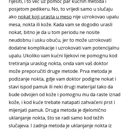
riješiti, i to već uz pomoć par kućnih metoda i
posjetom pedikeru. No, to vrijedi samo u slučaju
ako
nokat koji urasta u meso
nije uzrokovao upalu
mesa, nokta ili kože. Kada vam se dogodio urasli
nokat, bitno je da u tom periodu ne nosite
neudobnu i usku obuću, jer to može uzrokovati
dodatne komplikacije i uzrokovati vam potencijalnu
upalu. Ukoliko vam kućni lijekovi ne pomognu kod
tretiranja uraslog nokta, onda vam vaš doktor
može preporučiti druge metode. Prva metoda je
podizanje nokta, gdje vam doktor podigne nokat i
stavi ispod pamuk ili neki drugi materijal tako da
bude odvojen od kože i pomognu mu da raste iznad
kože, i kod kuće trebate natapati zahvaćeni prst i
mijenjati pamuk. Druga metoda je djelomično
uklanjanje nokta, što se radi samo kod težih
slučajeva. I zadnja metoda je uklanjanje nokta iz