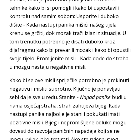
tehnike kako bi si pomogli i kako bi uspostavili
kontrolu nad samim sobom: Usporite i duboko
dišite - Kada nastupi panika mišići našeg tijela
krenu se grčiti, dok mozak traži izlaz iz situacije. U
tom trenutku potrebno je disati duboko kroz
dijafragmu kako bi prevarili mozak i kako bi opustili
svoje tijelo. Promijenite misli - Kada dođe do straha
u mozgu nastaju negativne misli.
Kako bi se ove misli spriječile potrebno je prekinuti
negativu i misliti suprotno. Ključno je ponavljati
sebi da je sve u redu. Stanite -
Napad panike
budi u
nama osjećaj straha, strah zahtijeva bijeg. Kada
nastupi panika najbolje je stani i pokušati imati
pozitivne misli. Bijeg i nepromišljene odluke mogu
dovesti do razvoja paničnih napadaja koji se ne
mogu uvijek lako tretirati. Ako ste svjesni svog