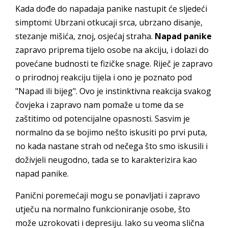
Kada dođe do napadaja panike nastupit će sljedeći
simptomi: Ubrzani otkucaji srca, ubrzano disanje,
stezanje mišića, znoj, osjećaj straha.
Napad panike
zapravo priprema tijelo osobe na akciju, i dolazi do
povećane budnosti te fizičke snage. Riječ je zapravo
o prirodnoj reakciju tijela i ono je poznato pod
"Napad ili bijeg". Ovo je instinktivna reakcija svakog
čovjeka i zapravo nam pomaže u tome da se
zaštitimo od potencijalne opasnosti. Sasvim je
normalno da se bojimo nešto iskusiti po prvi puta,
no kada nastane strah od nečega što smo iskusili i
doživjeli neugodno, tada se to karakterizira kao
napad panike.
Panični poremećaji mogu se ponavljati i zapravo
utječu na normalno funkcioniranje osobe, što
može uzrokovati i depresiju. Iako su veoma slična