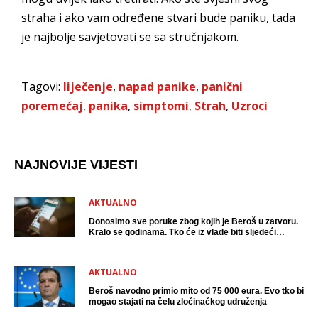
straha i ako vam određene stvari bude paniku, tada
je najbolje savjetovati se sa stručnjakom.
Tagovi:
liječenje
,
napad panike
,
panični
poremećaj
,
panika
,
simptomi
,
Strah
,
Uzroci
NAJNOVIJE VIJESTI
AKTUALNO
Donosimo sve poruke zbog kojih je Beroš u zatvoru.
Kralo se godinama. Tko će iz vlade biti sljedeći
uhićen?
AKTUALNO
Beroš navodno primio mito od 75 000 eura. Evo tko bi
mogao stajati na čelu zločinačkog udruženja