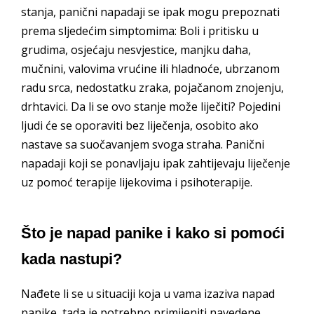
stanja, panični napadaji se ipak mogu prepoznati
prema sljedećim simptomima: Boli i pritisku u
grudima, osjećaju nesvjestice, manjku daha,
mučnini, valovima vrućine ili hladnoće, ubrzanom
radu srca, nedostatku zraka, pojačanom znojenju,
drhtavici. Da li se ovo stanje može liječiti? Pojedini
ljudi će se oporaviti bez liječenja, osobito ako
nastave sa suočavanjem svoga straha. Panični
napadaji koji se ponavljaju ipak zahtijevaju liječenje
uz pomoć terapije lijekovima i psihoterapije.
Što je napad panike i kako si pomoći
kada nastupi?
Nađete li se u situaciji koja u vama izaziva napad
panike, tada je potrebno primijeniti navedene