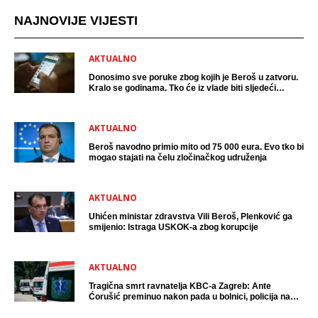
NAJNOVIJE VIJESTI
AKTUALNO
Donosimo sve poruke zbog kojih je Beroš u zatvoru.
Kralo se godinama. Tko će iz vlade biti sljedeći
uhićen?
AKTUALNO
Beroš navodno primio mito od 75 000 eura. Evo tko bi
mogao stajati na čelu zločinačkog udruženja
AKTUALNO
Uhićen ministar zdravstva Vili Beroš, Plenković ga
smijenio: Istraga USKOK-a zbog korupcije
AKTUALNO
Tragična smrt ravnatelja KBC-a Zagreb: Ante
Ćorušić preminuo nakon pada u bolnici, policija na
mjestu događaja