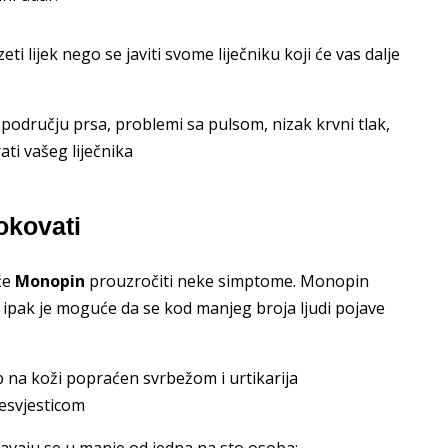
i lijek nego se javiti svome liječniku koji će vas dalje
 području prsa, problemi sa pulsom, nizak krvni tlak,
ti vašeg liječnika
okovati
 će
Monopin
prouzročiti neke simptome. Monopin
 ipak je moguće da se kod manjeg broja ljudi pojave
ip na koži popraćen svrbežom i urtikarija
nesvjesticom
šavaju se u manje od jedna na sto osoba: