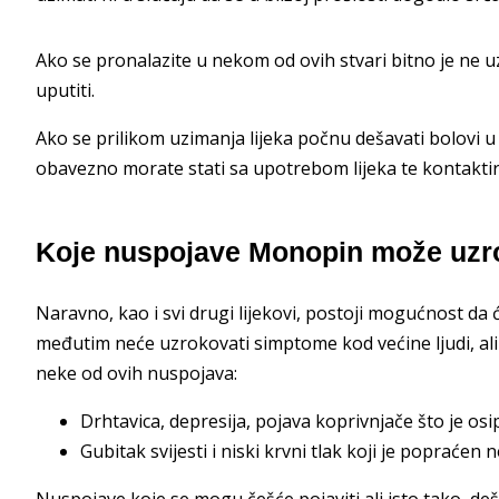
Ako se pronalazite u nekom od ovih stvari bitno je ne uzet
uputiti.
Ako se prilikom uzimanja lijeka počnu dešavati bolovi u
obavezno morate stati sa upotrebom lijeka te kontaktira
Koje nuspojave Monopin može uzr
Naravno, kao i svi drugi lijekovi, postoji mogućnost da
međutim neće uzrokovati simptome kod većine ljudi, ali
neke od ovih nuspojava:
Drhtavica, depresija, pojava koprivnjače što je os
Gubitak svijesti i niski krvni tlak koji je popraćen 
Nuspojave koje se mogu češće pojaviti ali isto tako, de