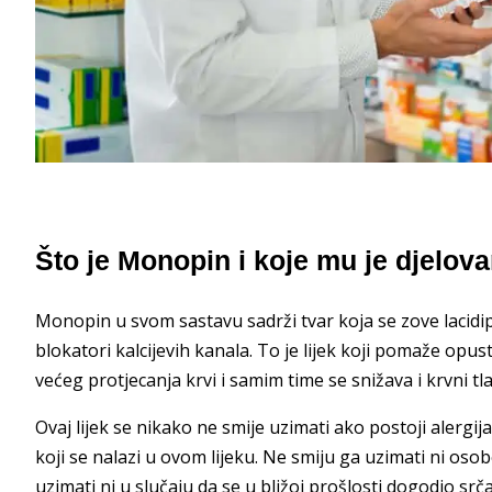
Što je Monopin i koje mu je djelova
Monopin u svom sastavu sadrži tvar koja se zove lacidi
blokatori kalcijevih kanala. To je lijek koji pomaže opusti
većeg protjecanja krvi i samim time se snižava i krvni tla
Ovaj lijek se nikako ne smije uzimati ako postoji alergija
koji se nalazi u ovom lijeku. Ne smiju ga uzimati ni osob
uzimati ni u slučaju da se u bližoj prošlosti dogodio srč