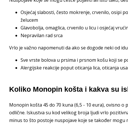
Osjećaj slabosti, često mokrenje, crvenilo, osipi 
želucem
Glavobolja, omaglica, crvenilo u licu i osjećaj vr
Nepravilan rad srca
Vrlo je važno napomenuti da ako se dogode neki od idući
Sve vrste bolova u prsima i prsnom košu koji se p
Alergijske reakcije poput oticanja lica, oticanja usan
Koliko Monopin košta i kakva su i
Monopin košta 45 do 70 kuna (6,5 - 10 eura), ovisno o pak
odlične. Iskustva su kod velikog broja ljudi vrlo pozitiv
minus to što postoje nuspojave koje se također mogu ma