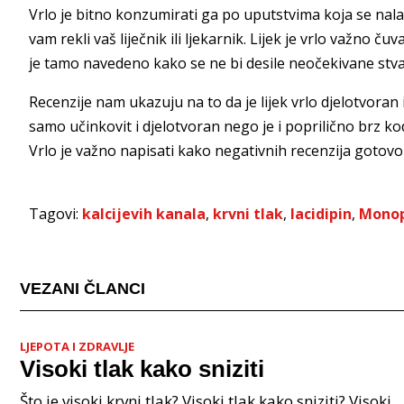
Vrlo je bitno konzumirati ga po uputstvima koja se nalaze
vam rekli vaš liječnik ili ljekarnik. Lijek je vrlo važno
je tamo navedeno kako se ne bi desile neočekivane stva
Recenzije nam ukazuju na to da je lijek vrlo djelotvoran i
samo učinkovit i djelotvoran nego je i poprilično brz ko
Vrlo je važno napisati kako negativnih recenzija gotovo 
Tagovi:
kalcijevih kanala
,
krvni tlak
,
lacidipin
,
Monop
VEZANI ČLANCI
LJEPOTA I ZDRAVLJE
Visoki tlak kako sniziti
Što je visoki krvni tlak? Visoki tlak kako sniziti? Visoki