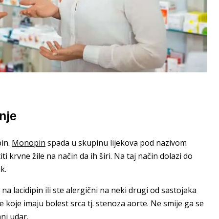
nje
pin.
Monopin
spada u skupinu lijekova pod nazivom
ti krvne žile na način da ih širi. Na taj način dolazi do
k.
 na lacidipin ili ste alergični na neki drugi od sastojaka
e koje imaju bolest srca tj. stenoza aorte. Ne smije ga se
ani udar.