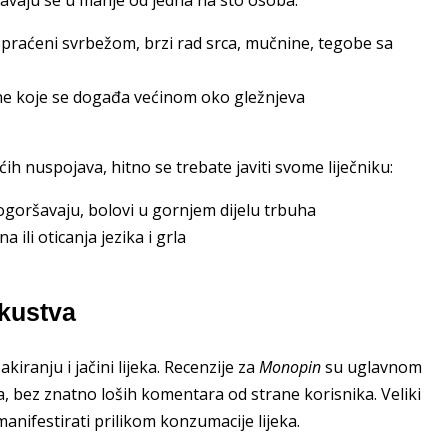
popraćeni svrbežom, brzi rad srca, mučnine, tegobe sa
ućine koje se događa većinom oko gležnjeva
h nuspojava, hitno se trebate javiti svome liječniku:
ogoršavaju, bolovi u gornjem dijelu trbuha
a ili oticanja jezika i grla
skustva
iranju i jačini lijeka. Recenzije za
Monopin
su uglavnom
na, bez znatno loših komentara od strane korisnika. Veliki
nifestirati prilikom konzumacije lijeka.