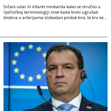
Srčani udar ili infarkt miokarda kako se stručno u
liječničkoj terminologiji zove kada krvni ugrušak
blokira u arterijama slobodan protok krvi, te krv ne
dolazi do srčanog mišića te to oštećuje ili un