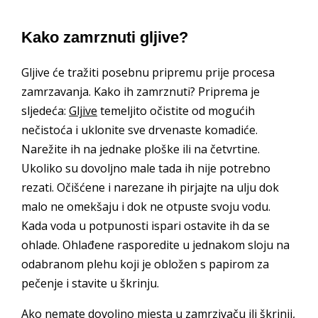
Kako zamrznuti gljive?
Gljive će tražiti posebnu pripremu prije procesa
zamrzavanja. Kako ih zamrznuti? Priprema je
sljedeća:
Gljive
temeljito očistite od mogućih
nečistoća i uklonite sve drvenaste komadiće.
Narežite ih na jednake ploške ili na četvrtine.
Ukoliko su dovoljno male tada ih nije potrebno
rezati. Očišćene i narezane ih pirjajte na ulju dok
malo ne omekšaju i dok ne otpuste svoju vodu.
Kada voda u potpunosti ispari ostavite ih da se
ohlade. Ohlađene rasporedite u jednakom sloju na
odabranom plehu koji je obložen s papirom za
pečenje i stavite u škrinju.
Ako nemate dovoljno mjesta u zamrzivaču ili škrinji,