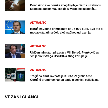
Donosimo sve poruke zbog kojih je Beroš u zatvoru.
Kralo se godinama. Tko će iz vlade biti sljedeći
uhićen?
AKTUALNO
Beroš navodno primio mito od 75 000 eura. Evo tko bi
mogao stajati na čelu zločinačkog udruženja
AKTUALNO
Uhićen ministar zdravstva Vili Beroš, Plenković ga
smijenio: Istraga USKOK-a zbog korupcije
AKTUALNO
Tragična smrt ravnatelja KBC-a Zagreb: Ante
Ćorušić preminuo nakon pada u bolnici, policija na
mjestu događaja
VEZANI ČLANCI