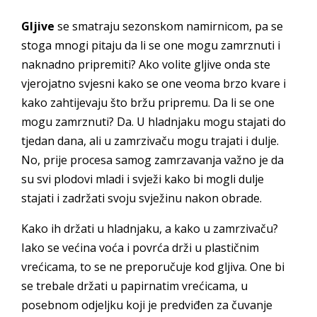
Gljive
se smatraju sezonskom namirnicom, pa se
stoga mnogi pitaju da li se one mogu zamrznuti i
naknadno pripremiti? Ako volite gljive onda ste
vjerojatno svjesni kako se one veoma brzo kvare i
kako zahtijevaju što bržu pripremu. Da li se one
mogu zamrznuti? Da. U hladnjaku mogu stajati do
tjedan dana, ali u zamrzivaču mogu trajati i dulje.
No, prije procesa samog zamrzavanja važno je da
su svi plodovi mladi i svježi kako bi mogli dulje
stajati i zadržati svoju svježinu nakon obrade.
Kako ih držati u hladnjaku, a kako u zamrzivaču?
Iako se većina voća i povrća drži u plastičnim
vrećicama, to se ne preporučuje kod gljiva. One bi
se trebale držati u papirnatim vrećicama, u
posebnom odjeljku koji je predviđen za čuvanje