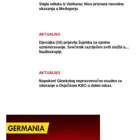
Stigla odluka iz Vatikana: Nisu priznata navodna
ukazanja u Međugorju
AKTUALNO
Djevojka (16) prijavila župnika za spolno
uznemiravanje. Svećenik razriješen svih službi u
Nadbiskupiji.
AKTUALNO
Napokon! Ginekolog nepravomoćno osuđen za
silovanje u Osječkom KBC-u dobio otkaz.