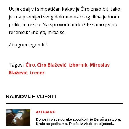
Uvijek šaljiv i simpatičan kakav je Ćiro znao biti tako
je i na premijeri svog dokumentarnog filma jednom
prilikom rekao: Na sprovodu mi kažite samo jednu
rečenicu: 'Eno ga, mrda se.
Zbogom legendo!
Tagovi:
Ćiro
,
Ćiro Blažević
,
izbornik
,
Miroslav
Blažević
,
trener
NAJNOVIJE VIJESTI
AKTUALNO
Donosimo sve poruke zbog kojih je Beroš u zatvoru.
Kralo se godinama. Tko će iz vlade biti sljedeći
uhićen?