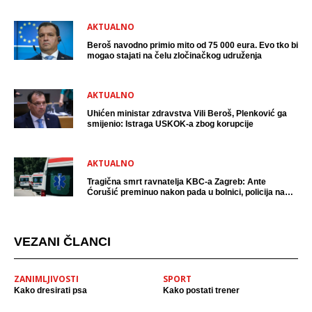
AKTUALNO
Beroš navodno primio mito od 75 000 eura. Evo tko bi
mogao stajati na čelu zločinačkog udruženja
AKTUALNO
Uhićen ministar zdravstva Vili Beroš, Plenković ga
smijenio: Istraga USKOK-a zbog korupcije
AKTUALNO
Tragična smrt ravnatelja KBC-a Zagreb: Ante
Ćorušić preminuo nakon pada u bolnici, policija na
mjestu događaja
VEZANI ČLANCI
ZANIMLJIVOSTI
SPORT
Kako dresirati psa
Kako postati trener