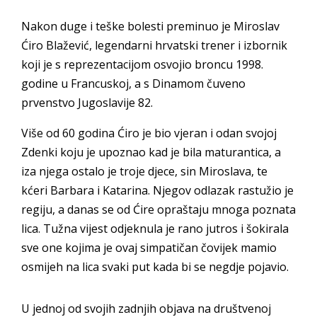
Nakon duge i teške bolesti preminuo je Miroslav
Ćiro Blažević, legendarni hrvatski trener i izbornik
koji je s reprezentacijom osvojio broncu 1998.
godine u Francuskoj, a s Dinamom čuveno
prvenstvo Jugoslavije 82.
Više od 60 godina Ćiro je bio vjeran i odan svojoj
Zdenki koju je upoznao kad je bila maturantica, a
iza njega ostalo je troje djece, sin Miroslava, te
kćeri Barbara i Katarina. Njegov odlazak rastužio je
regiju, a danas se od Ćire opraštaju mnoga poznata
lica. Tužna vijest odjeknula je rano jutros i šokirala
sve one kojima je ovaj simpatičan čovijek mamio
osmijeh na lica svaki put kada bi se negdje pojavio.
U jednoj od svojih zadnjih objava na društvenoj