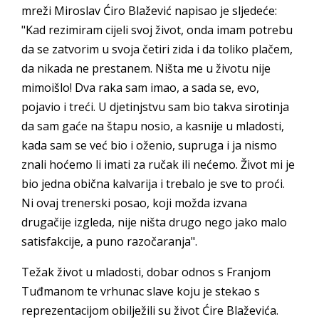
mreži Miroslav Ćiro Blažević napisao je sljedeće:
"Kad rezimiram cijeli svoj život, onda imam potrebu
da se zatvorim u svoja četiri zida i da toliko plačem,
da nikada ne prestanem. Ništa me u životu nije
mimoišlo! Dva raka sam imao, a sada se, evo,
pojavio i treći. U djetinjstvu sam bio takva sirotinja
da sam gaće na štapu nosio, a kasnije u mladosti,
kada sam se već bio i oženio, supruga i ja nismo
znali hoćemo li imati za ručak ili nećemo. Život mi je
bio jedna obična kalvarija i trebalo je sve to proći.
Ni ovaj trenerski posao, koji možda izvana
drugačije izgleda, nije ništa drugo nego jako malo
satisfakcije, a puno razočaranja".
Težak život u mladosti, dobar odnos s Franjom
Tuđmanom te vrhunac slave koju je stekao s
reprezentacijom obilježili su život Ćire Blaževića.