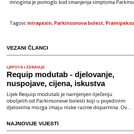
mnogima je pomoglo kod smanjenja simptoma Parkinso
Tagovi:
mirapexin
,
Parkinsonova bolest
,
Pramipekso
VEZANI ČLANCI
LJEPOTA I ZDRAVLJE
Requip modutab - djelovanje,
nuspojave, cijena, iskustva
Lijek Requip modutab je namjenjen liječenju
oboljelih od Parkinsonove bolesti koji u pojedinim
djelovima mozga imaju niske razine dopamina. Ovaj
lijek sadrži ropinirol koji djeluje kao antagonist dopa
NAJNOVIJE VIJESTI