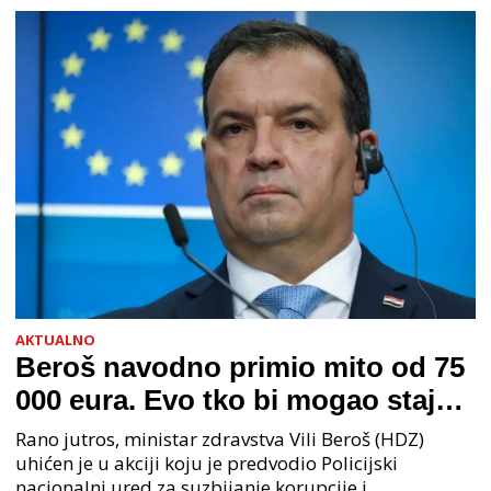
AKTUALNO
Beroš navodno primio mito od 75
000 eura. Evo tko bi mogao stajati
na čelu zločinačkog udruženja
Rano jutros, ministar zdravstva Vili Beroš (HDZ)
uhićen je u akciji koju je predvodio Policijski
nacionalni ured za suzbijanje korupcije i