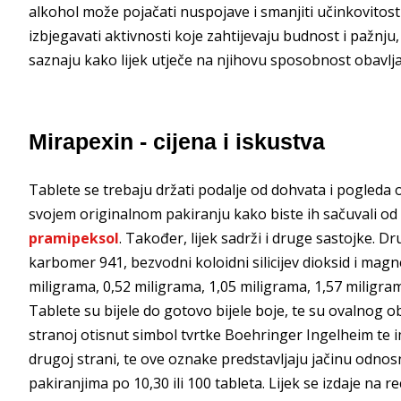
alkohol može pojačati nuspojave i smanjiti učinkovitost 
izbjegavati aktivnosti koje zahtijevaju budnost i pažnju
saznaju kako lijek utječe na njihovu sposobnost obavlja
Mirapexin - cijena i iskustva
Tablete se trebaju držati podalje od dohvata i pogleda 
svojem originalnom pakiranju kako biste ih sačuvali od v
pramipeksol
. Također, lijek sadrži i druge sastojke. 
karbomer 941, bezvodni koloidni silicijev dioksid i magn
miligrama, 0,52 miligrama, 1,05 miligrama, 1,57 miligram
Tablete su bijele do gotovo bijele boje, te su ovalnog o
stranoj otisnut simbol tvrtke Boehringer Ingelheim te im
drugoj strani, te ove oznake predstavljaju jačinu odn
pakiranjima po 10,30 ili 100 tableta. Lijek se izdaje na r