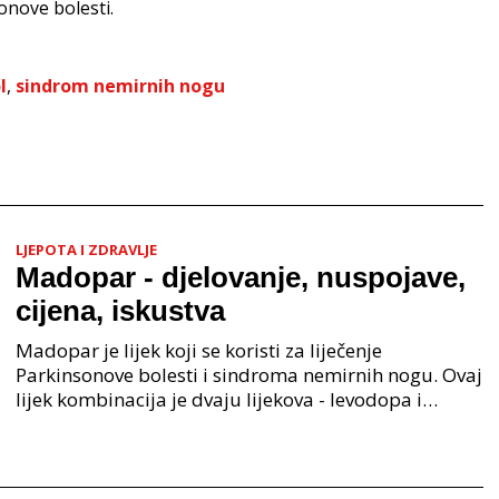
nove bolesti.
l
,
sindrom nemirnih nogu
LJEPOTA I ZDRAVLJE
Madopar - djelovanje, nuspojave,
cijena, iskustva
Madopar je lijek koji se koristi za liječenje
Parkinsonove bolesti i sindroma nemirnih nogu. Ovaj
lijek kombinacija je dvaju lijekova - levodopa i
benzerazid koji djeluju tako da se levodopa u tijelu