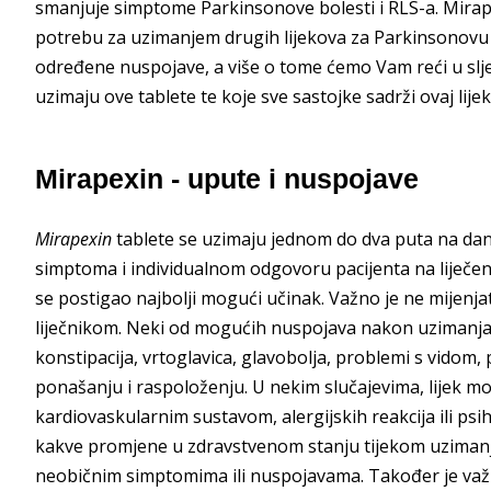
smanjuje simptome Parkinsonove bolesti i RLS-a. Mirape
potrebu za uzimanjem drugih lijekova za Parkinsonovu bo
određene nuspojave, a više o tome ćemo Vam reći u slj
uzimaju ove tablete te koje sve sastojke sadrži ovaj lijek
Mirapexin - upute i nuspojave
Mirapexin
tablete se uzimaju jednom do dva puta na dan, 
simptoma i individualnom odgovoru pacijenta na liječen
se postigao najbolji mogući učinak. Važno je ne mijenjati
liječnikom. Neki od mogućih nuspojava nakon uzimanja
konstipacija, vrtoglavica, glavobolja, problemi s vidom
ponašanju i raspoloženju. U nekim slučajevima, lijek m
kardiovaskularnim sustavom, alergijskih reakcija ili psi
kakve promjene u zdravstvenom stanju tijekom uzimanja o
neobičnim simptomima ili nuspojavama. Također je važno