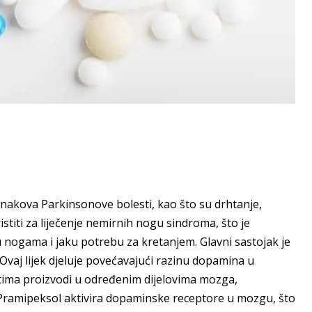
i znakova Parkinsonove bolesti, kao što su drhtanje,
stiti za liječenje nemirnih nogu sindroma, što je
 nogama i jaku potrebu za kretanjem. Glavni sastojak je
vaj lijek djeluje povećavajući razinu dopamina u
ima proizvodi u određenim dijelovima mozga,
a. Pramipeksol aktivira dopaminske receptore u mozgu, što