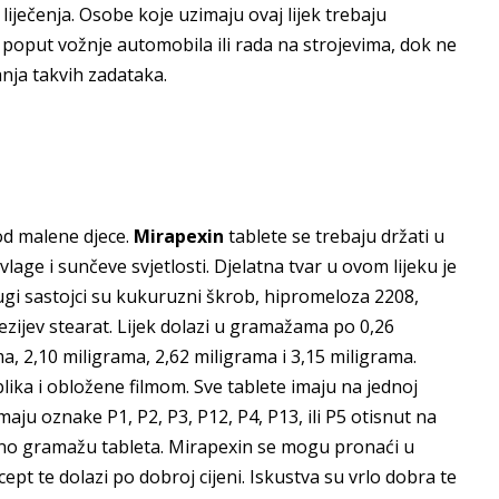
liječenja. Osobe koje uzimaju ovaj lijek trebaju
, poput vožnje automobila ili rada na strojevima, dok ne
nja takvih zadataka.
od malene djece.
Mirapexin
tablete se trebaju držati u
lage i sunčeve svjetlosti. Djelatna tvar u ovom lijeku je
Drugi sastojci su kukuruzni škrob, hipromeloza 2208,
ezijev stearat. Lijek dolazi u gramažama po 0,26
a, 2,10 miligrama, 2,62 miligrama i 3,15 miligrama.
blika i obložene filmom. Sve tablete imaju na jednoj
aju oznake P1, P2, P3, P12, P4, P13, ili P5 otisnut na
osno gramažu tableta. Mirapexin se mogu pronaći u
ecept te dolazi po dobroj cijeni. Iskustva su vrlo dobra te