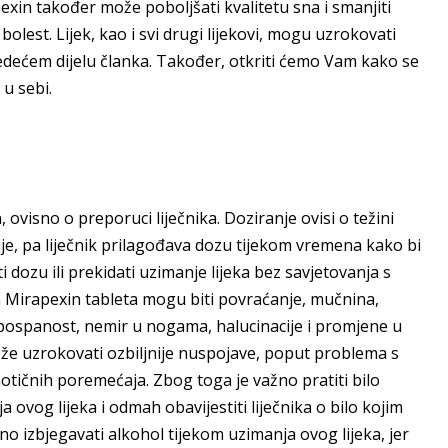
xin također može poboljšati kvalitetu sna i smanjiti
lest. Lijek, kao i svi drugi lijekovi, mogu uzrokovati
edećem dijelu članka. Također, otkriti ćemo Vam kako se
 u sebi.
ovisno o preporuci liječnika. Doziranje ovisi o težini
je, pa liječnik prilagođava dozu tijekom vremena kako bi
 dozu ili prekidati uzimanje lijeka bez savjetovanja s
 Mirapexin tableta mogu biti povraćanje, mučnina,
, pospanost, nemir u nogama, halucinacije i promjene u
ože uzrokovati ozbiljnije nuspojave, poput problema s
hotičnih poremećaja. Zbog toga je važno pratiti bilo
vog lijeka i odmah obavijestiti liječnika o bilo kojim
 izbjegavati alkohol tijekom uzimanja ovog lijeka, jer