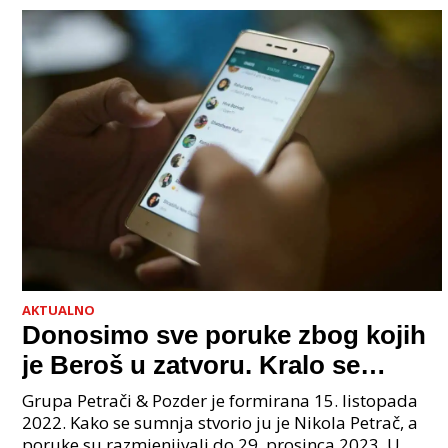
AKTUALNO
Donosimo sve poruke zbog kojih
je Beroš u zatvoru. Kralo se
godinama. Tko će iz vlade biti
Grupa Petrači & Pozder je formirana 15. listopada
sljedeći uhićen?
2022. Kako se sumnja stvorio ju je Nikola Petrač, a
poruke su razmjenjivali do 29. prosinca 2023. U