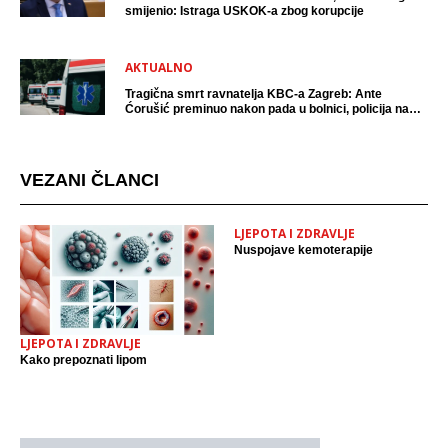
smijenio: Istraga USKOK-a zbog korupcije
AKTUALNO
Tragična smrt ravnatelja KBC-a Zagreb: Ante
Ćorušić preminuo nakon pada u bolnici, policija na
mjestu događaja
VEZANI ČLANCI
LJEPOTA I ZDRAVLJE
Nuspojave kemoterapije
LJEPOTA I ZDRAVLJE
Kako prepoznati lipom