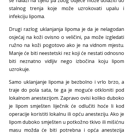
se nalazi na tijelu pa zbog odjeće može dolaziti do
stalnog trenja koje može uzrokovati upalu i
infekciju lipoma.
Drugi razlog uklanjanja lipoma je da je nelagodan
osjećaj na koži ovisno o veličini, pa može izgledati
ružno na koži pogotovo ako je na vidnom mjestu.
Manje će biti neestetski rez koji će nestati odnosno
biti neznatno vidljiv nego izbočina koju lipom
uzrokuje.
Samo uklanjanje lipoma je bezbolno i vrlo brzo, a
traje do pola sata, te ga je moguće otkloniti pod
lokalnom anestezijom. Zapravo ovisi koliko duboko
je lipom smješten liječnik će odlučiti hoće li kod
operacije koristiti lokalnu ili opću anesteziju. Ako je
lipom duboko smješten u potkožno tkivo ili mišićnu
masu možda će biti potrebna i opća anestezija