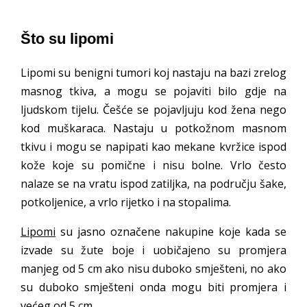
Što su lipomi
Lipomi su benigni tumori koj nastaju na bazi zrelog
masnog tkiva, a mogu se pojaviti bilo gdje na
ljudskom tijelu. Češće se pojavljuju kod žena nego
kod muškaraca. Nastaju u potkožnom masnom
tkivu i mogu se napipati kao mekane kvržice ispod
kože koje su pomične i nisu bolne. Vrlo često
nalaze se na vratu ispod zatiljka, na području šake,
potkoljenice, a vrlo rijetko i na stopalima.
Lipomi
su jasno označene nakupine koje kada se
izvade su žute boje i uobičajeno su promjera
manjeg od 5 cm ako nisu duboko smješteni, no ako
su duboko smješteni onda mogu biti promjera i
većeg od 5 cm.