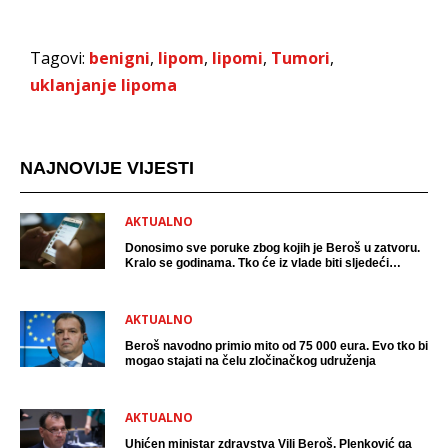
Tagovi:
benigni
,
lipom
,
lipomi
,
Tumori
,
uklanjanje lipoma
NAJNOVIJE VIJESTI
AKTUALNO
Donosimo sve poruke zbog kojih je Beroš u zatvoru.
Kralo se godinama. Tko će iz vlade biti sljedeći
uhićen?
AKTUALNO
Beroš navodno primio mito od 75 000 eura. Evo tko bi
mogao stajati na čelu zločinačkog udruženja
AKTUALNO
Uhićen ministar zdravstva Vili Beroš, Plenković ga