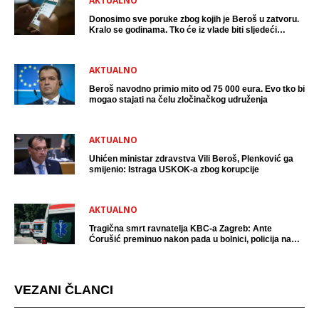
AKTUALNO
Donosimo sve poruke zbog kojih je Beroš u zatvoru.
Kralo se godinama. Tko će iz vlade biti sljedeći
uhićen?
AKTUALNO
Beroš navodno primio mito od 75 000 eura. Evo tko bi
mogao stajati na čelu zločinačkog udruženja
AKTUALNO
Uhićen ministar zdravstva Vili Beroš, Plenković ga
smijenio: Istraga USKOK-a zbog korupcije
AKTUALNO
Tragična smrt ravnatelja KBC-a Zagreb: Ante
Ćorušić preminuo nakon pada u bolnici, policija na
mjestu događaja
VEZANI ČLANCI