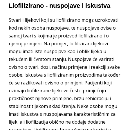
Liofilizirano - nuspojave i iskustva
Stvari i lijekovi koji su liofilizirano mogz uzrokovati
kod nekih osoba nuspojave, te nuspojave ovise o
samoj tvari s kojima je proizvod
liofilizirano
i o
njenoj primjeni. Na primjer, liofilizirani lijekovi
mogu imati iste nuspojave kao i oblik lijeka u
tekućem ili čvrstom stanju. Nuspojave će varirati
ovisno o tvari, dozi, načinu primjene i reakciji svake
osobe. Iskustva s liofiliziranim proizvodima također
će se razlikovati ovisno o primjeni. Pacijenti koji
uzimaju liofilizirane lijekove često primjećuju
praktičnost njihove primjene, brzu rehidraciju i
stabilnost tijekom skladištenja. Neke osobe mogu
imati iskustva s nuspojavama karakterističnim za
lijek, ali liofilizacija obično ne dodaje dodatne
nuspojave. Liofilizirana hrana često se koristi u