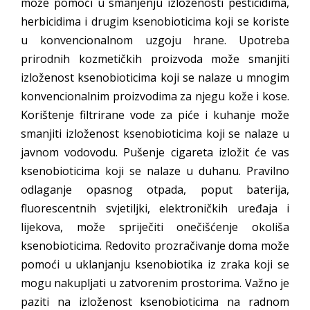
može pomoći u smanjenju izloženosti pesticidima,
herbicidima i drugim ksenobioticima koji se koriste
u konvencionalnom uzgoju hrane. Upotreba
prirodnih kozmetičkih proizvoda može smanjiti
izloženost ksenobioticima koji se nalaze u mnogim
konvencionalnim proizvodima za njegu kože i kose.
Korištenje filtrirane vode za piće i kuhanje može
smanjiti izloženost ksenobioticima koji se nalaze u
javnom vodovodu. Pušenje cigareta izložit će vas
ksenobioticima koji se nalaze u duhanu. Pravilno
odlaganje opasnog otpada, poput baterija,
fluorescentnih svjetiljki, elektroničkih uređaja i
lijekova, može spriječiti onečišćenje okoliša
ksenobioticima. Redovito prozračivanje doma može
pomoći u uklanjanju ksenobiotika iz zraka koji se
mogu nakupljati u zatvorenim prostorima. Važno je
paziti na izloženost ksenobioticima na radnom