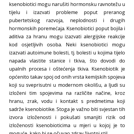
ksenobiotici mogu narušiti hormonsku ravnotežu u
tijelu i izazvati probleme poput preranog
pubertetskog razvoja, neplodnosti i drugih
hormonskih poremećaja. Ksenobiotici poput bojila i
aditiva za hranu mogu izazvati alergijske reakcije
kod osjetljivih osoba. Neki ksenobiotici mogu
izazvati autoimune bolesti, tj. bolesti u kojima tijelo
napada vlastite stanice i tkiva, što dovodi do
upalnih procesa i oštećenja tkiva. Ksenobiotik je
općenito takav spoj od onih vrsta kemijskih spojeva
koji su sveprisutni u modernom okolišu, a ljudi su
izloženi tim spojevima na različite načine, kroz
hranu, zrak, vodu i kontakt s predmetima koji
sadrže ksenobiotike. Stoga je važno biti svjestan tih
izvora izloženosti i pokušati smanjiti rizik od
izloženosti ksenobioticima u mjeri u kojoj je to
moguće, kako bi se očuvao zdrav životni stil.