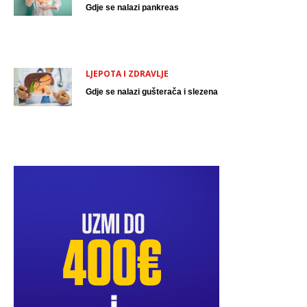
Gdje se nalazi pankreas
LJEPOTA I ZDRAVLJE
Gdje se nalazi gušterača i slezena