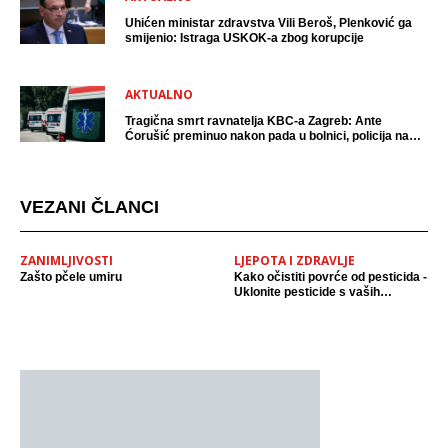
Uhićen ministar zdravstva Vili Beroš, Plenković ga
smijenio: Istraga USKOK-a zbog korupcije
AKTUALNO
Tragična smrt ravnatelja KBC-a Zagreb: Ante
Ćorušić preminuo nakon pada u bolnici, policija na
mjestu događaja
VEZANI ČLANCI
ZANIMLJIVOSTI
LJEPOTA I ZDRAVLJE
Zašto pčele umiru
Kako očistiti povrće od pesticida -
Uklonite pesticide s vaših
namirnica