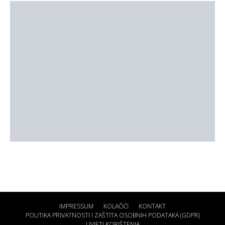
IMPRESSUM
KOLAČIĆI
KONTAKT
POLITIKA PRIVATNOSTI I ZAŠTITA OSOBNIH PODATAKA (GDPR)
UVJETI KORIŠTENJA