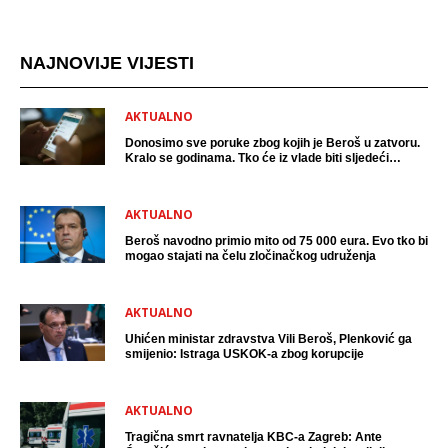
NAJNOVIJE VIJESTI
AKTUALNO
Donosimo sve poruke zbog kojih je Beroš u zatvoru.
Kralo se godinama. Tko će iz vlade biti sljedeći
uhićen?
AKTUALNO
Beroš navodno primio mito od 75 000 eura. Evo tko bi
mogao stajati na čelu zločinačkog udruženja
AKTUALNO
Uhićen ministar zdravstva Vili Beroš, Plenković ga
smijenio: Istraga USKOK-a zbog korupcije
AKTUALNO
Tragična smrt ravnatelja KBC-a Zagreb: Ante