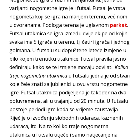
varijanti nogometne igre je i futsal. Futsal je vrsta
nogometa koji se igra na manjem terenu, većinom
u dvoranama. Podloga terena je uglavnom
parket
.
Futsal utakmica se igra između dvije ekipe od kojih
svaka ima 5 igrača u terenu, tj. četiri igrača i jednog
golmana. U futsalu su dopuštene leteće izmjene u
bilo kojem trenutku utakmice. Futsal pravila jasno
definiraju kako se te izmjene moraju odvijati.
Koliko
traje nogometna utakmica
u futsalu jedna je od stvari
koje žele znati zaljubljenici u ovu vrstu nogometne
igre. Futsal utakmica podijeljena je također na dva
poluvremena, ali u trajanju od 20 minuta. U futsalu
postoje periodi igre kada se vrijeme zaustavlja.
Riječ je o izvođenju slobodnih udaraca, kaznenih
udaraca, itd. Na to koliko traje nogometna
utakmica u futsalu utječe i samo natjecanje na