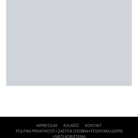
IMPRESSUM
KOLAČIĆI
KONTAKT
POLITIKA PRIVATNOSTI I ZAŠTITA OSOBNIH PODATAKA (GDPR)
UVJETI KORIŠTENJA