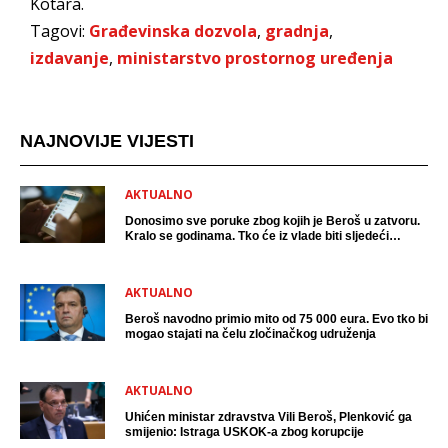
Kotara.
Tagovi:
Građevinska dozvola
,
gradnja
,
izdavanje
,
ministarstvo prostornog uređenja
NAJNOVIJE VIJESTI
AKTUALNO
Donosimo sve poruke zbog kojih je Beroš u zatvoru.
Kralo se godinama. Tko će iz vlade biti sljedeći
uhićen?
AKTUALNO
Beroš navodno primio mito od 75 000 eura. Evo tko bi
mogao stajati na čelu zločinačkog udruženja
AKTUALNO
Uhićen ministar zdravstva Vili Beroš, Plenković ga
smijenio: Istraga USKOK-a zbog korupcije