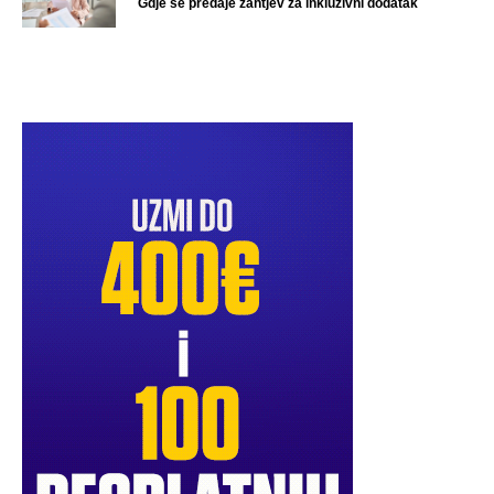
Gdje se predaje zahtjev za inkluzivni dodatak