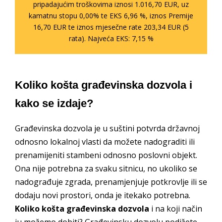
pripadajućim troškovima iznosi 1.016,70 EUR, uz
kamatnu stopu 0,00% te EKS 6,96 %, iznos Premije
16,70 EUR te iznos mjesečne rate 203,34 EUR (5
rata). Najveća EKS: 7,15 %
Koliko košta građevinska dozvola i
kako se izdaje?
Građevinska dozvola je u suštini potvrda državnoj
odnosno lokalnoj vlasti da možete nadograditi ili
prenamijeniti stambeni odnosno poslovni objekt.
Ona nije potrebna za svaku sitnicu, no ukoliko se
nadograđuje zgrada, prenamjenjuje potkrovlje ili se
dodaju novi prostori, onda je itekako potrebna.
Koliko košta građevinska dozvola
i na koji način
ju možemo dobiti? Građevinsku dozvolu podižete