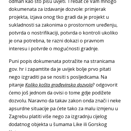
odmah kao što pišu uvjeti. Trebat će Vam mnogo
dokumenata za izdavanje dozvole: primjerak
projekta, izjava onog tko gradi da je projekt u
sukladnosti sa zakonima o prostornom uređenju,
potvrda o nostrifikaciji, potvrda o kontroli ukoliko
je ona potrebna, te razni dokazi o pravnom
interesu i potvrde o mogućnosti gradnje.
Puni popis dokumenata potražite na stranicama
gov. hr i zapamtite da je uvijek bolje prvo pitati
nego izgraditi pa se nositi s posljedicama. Na
pitanje
Koliko košta građevinska dozvola
? odgovorit
ćemo još jednom da ovisi o tome gdje podižete
dozvolu. Naravno da takav zakon onda znači i neke
apsurdne situacije pa ćete tako za malu izmjenu u
Zagrebu platiti više nego za izgradnju cijelog
dodatnog objekta u šumama Like ili Gorskog