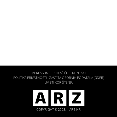
IMPRESSUM
KOLAČIĆI
KONTAKT
POLITIKA PRIVATNOSTI I ZAŠTITA OSOBNIH PODATAKA (GDPR)
UVJETI KORIŠTENJA
COPYRIGHT © 2023. | ARZ.HR