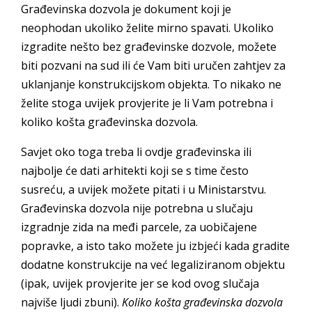
Građevinska dozvola je dokument koji je
neophodan ukoliko želite mirno spavati. Ukoliko
izgradite nešto bez građevinske dozvole, možete
biti pozvani na sud ili će Vam biti uručen zahtjev za
uklanjanje konstrukcijskom objekta. To nikako ne
želite stoga uvijek provjerite je li Vam potrebna i
koliko košta građevinska dozvola.
Savjet oko toga treba li ovdje građevinska ili
najbolje će dati arhitekti koji se s time često
susreću, a uvijek možete pitati i u Ministarstvu.
Građevinska dozvola nije potrebna u slučaju
izgradnje zida na međi parcele, za uobičajene
popravke, a isto tako možete ju izbjeći kada gradite
dodatne konstrukcije na već legaliziranom objektu
(ipak, uvijek provjerite jer se kod ovog slučaja
najviše ljudi zbuni).
Koliko košta građevinska dozvola