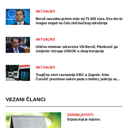
AKTUALNO
Beroš navodno primio mito od 75 000 eura. Evo tko bi
mogao stajati na čelu zločinačkog udruženja
AKTUALNO
Uhićen ministar zdravstva Vili Beroš, Plenković ga
smijenio: Istraga USKOK-a zbog korupcije
AKTUALNO
Tragična smrt ravnatelja KBC-a Zagreb: Ante
Ćorušić preminuo nakon pada u bolnici, policija na
mjestu događaja
VEZANI ČLANCI
ZANIMLJIVOSTI
Srpanj koji je mjesec