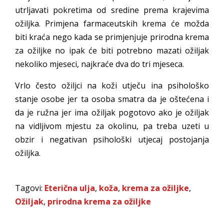
utrljavati pokretima od sredine prema krajevima
ožiljka. Primjena farmaceutskih krema će možda
biti kraća nego kada se primjenjuje prirodna krema
za ožiljke no ipak će biti potrebno mazati ožiljak
nekoliko mjeseci, najkraće dva do tri mjeseca.
Vrlo često ožiljci na koži utječu ina psihološko
stanje osobe jer ta osoba smatra da je oštećena i
da je ružna jer ima ožiljak pogotovo ako je ožiljak
na vidljivom mjestu za okolinu, pa treba uzeti u
obzir i negativan psihološki utjecaj postojanja
ožiljka.
Tagovi:
Eterična ulja
,
koža
,
krema za ožiljke
,
Ožiljak
,
prirodna krema za ožiljke