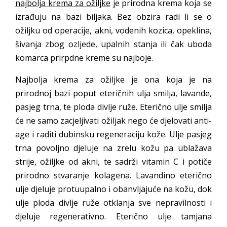
najbolja krema za ožiljke
je prirodna krema koja se
izrađuju na bazi biljaka. Bez obzira radi li se o
ožiljku od operacije, akni, vodenih kozica, opeklina,
šivanja zbog ozljede, upalnih stanja ili čak uboda
komarca prirpdne kreme su najboje.
Najbolja krema za ožiljke je ona koja je na
prirodnoj bazi poput eteričnih ulja smilja, lavande,
pasjeg trna, te ploda divlje ruže. Eterično ulje smilja
će ne samo zacjeljivati ožiljak nego će djelovati anti-
age i raditi dubinsku regeneraciju kože. Ulje pasjeg
trna povoljno djeluje na zrelu kožu pa ublažava
strije, ožiljke od akni, te sadrži vitamin C i potiče
prirodno stvaranje kolagena. Lavandino eterično
ulje djeluje protuupalno i obanvljajuće na kožu, dok
ulje ploda divlje ruže otklanja sve nepravilnosti i
djeluje regenerativno. Eterično ulje tamjana