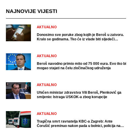
NAJNOVIJE VIJESTI
AKTUALNO
Donosimo sve poruke zbog kojih je Beroš u zatvoru.
Kralo se godinama. Tko će iz vlade biti sljedeći
uhićen?
AKTUALNO
Beroš navodno primio mito od 75 000 eura. Evo tko bi
mogao stajati na čelu zločinačkog udruženja
AKTUALNO
Uhićen ministar zdravstva Vili Beroš, Plenković ga
smijenio: Istraga USKOK-a zbog korupcije
AKTUALNO
Tragična smrt ravnatelja KBC-a Zagreb: Ante
Ćorušić preminuo nakon pada u bolnici, policija na
mjestu događaja