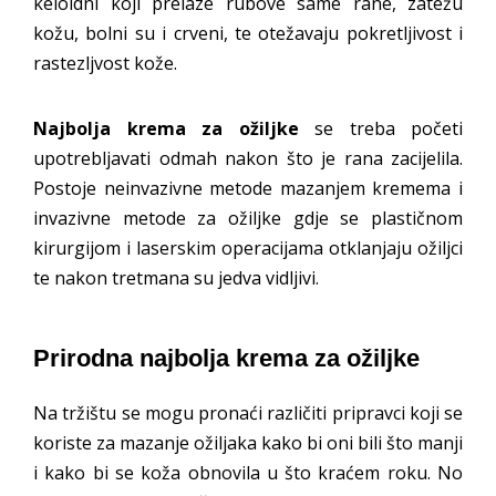
keloidni koji prelaze rubove same rane, zatežu
kožu, bolni su i crveni, te otežavaju pokretljivost i
rastezljvost kože.
Najbolja krema za ožiljke
se treba početi
upotrebljavati odmah nakon što je rana zacijelila.
Postoje neinvazivne metode mazanjem kremema i
invazivne metode za ožiljke gdje se plastičnom
kirurgijom i laserskim operacijama otklanjaju ožiljci
te nakon tretmana su jedva vidljivi.
Prirodna najbolja krema za ožiljke
Na tržištu se mogu pronaći različiti pripravci koji se
koriste za mazanje ožiljaka kako bi oni bili što manji
i kako bi se koža obnovila u što kraćem roku. No