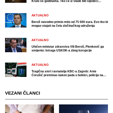
Kralo se godinama. Tko će iz vlade biti sljedeći
uhićen?
AKTUALNO
Beroš navodno primio mito od 75 000 eura. Evo tko bi
mogao stajati na čelu zločinačkog udruženja
AKTUALNO
Uhićen ministar zdravstva Vili Beroš, Plenković ga
smijenio: Istraga USKOK-a zbog korupcije
AKTUALNO
Tragična smrt ravnatelja KBC-a Zagreb: Ante
Ćorušić preminuo nakon pada u bolnici, policija na
mjestu događaja
VEZANI ČLANCI