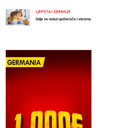
LJEPOTA I ZDRAVLJE
Gdje se nalazi gušterača i slezena