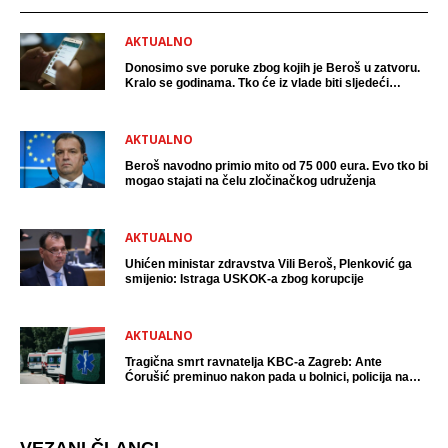
AKTUALNO
Donosimo sve poruke zbog kojih je Beroš u zatvoru.
Kralo se godinama. Tko će iz vlade biti sljedeći
uhićen?
AKTUALNO
Beroš navodno primio mito od 75 000 eura. Evo tko bi
mogao stajati na čelu zločinačkog udruženja
AKTUALNO
Uhićen ministar zdravstva Vili Beroš, Plenković ga
smijenio: Istraga USKOK-a zbog korupcije
AKTUALNO
Tragična smrt ravnatelja KBC-a Zagreb: Ante
Ćorušić preminuo nakon pada u bolnici, policija na
mjestu događaja