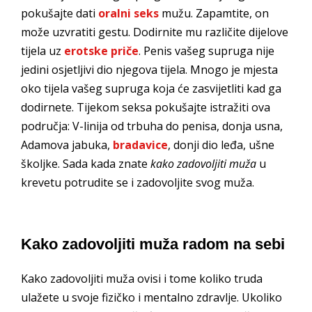
pokušajte dati
oralni seks
mužu. Zapamtite, on
može uzvratiti gestu. Dodirnite mu različite dijelove
tijela uz
erotske priče
. Penis vašeg supruga nije
jedini osjetljivi dio njegova tijela. Mnogo je mjesta
oko tijela vašeg supruga koja će zasvijetliti kad ga
dodirnete. Tijekom seksa pokušajte istražiti ova
područja: V-linija od trbuha do penisa, donja usna,
Adamova jabuka,
bradavice
, donji dio leđa, ušne
školjke. Sada kada znate
kako zadovoljiti muža
u
krevetu potrudite se i zadovoljite svog muža.
Kako zadovoljiti muža radom na sebi
Kako zadovoljiti muža ovisi i tome koliko truda
ulažete u svoje fizičko i mentalno zdravlje. Ukoliko