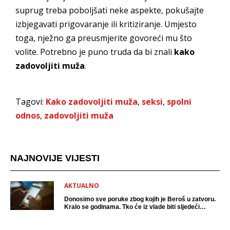
suprug treba poboljšati neke aspekte, pokušajte
izbjegavati prigovaranje ili kritiziranje. Umjesto
toga, nježno ga preusmjerite govoreći mu što
volite. Potrebno je puno truda da bi znali
kako
zadovoljiti muža
.
Tagovi:
Kako zadovoljiti muža
,
seksi
,
spolni
odnos
,
zadovoljiti muža
NAJNOVIJE VIJESTI
AKTUALNO
Donosimo sve poruke zbog kojih je Beroš u zatvoru.
Kralo se godinama. Tko će iz vlade biti sljedeći
uhićen?