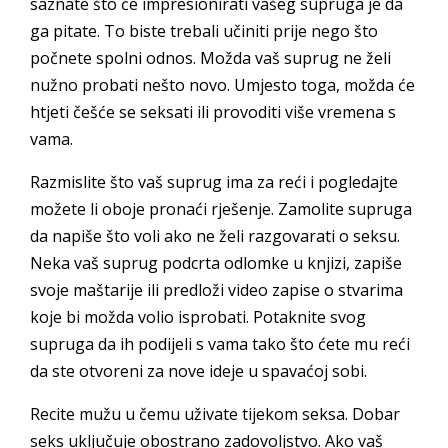
saznate što će impresionirati vašeg supruga je da
ga pitate. To biste trebali učiniti prije nego što
počnete spolni odnos. Možda vaš suprug ne želi
nužno probati nešto novo. Umjesto toga, možda će
htjeti češće se seksati ili provoditi više vremena s
vama.
Razmislite što vaš suprug ima za reći i pogledajte
možete li oboje pronaći rješenje. Zamolite supruga
da napiše što voli ako ne želi razgovarati o seksu.
Neka vaš suprug podcrta odlomke u knjizi, zapiše
svoje maštarije ili predloži video zapise o stvarima
koje bi možda volio isprobati. Potaknite svog
supruga da ih podijeli s vama tako što ćete mu reći
da ste otvoreni za nove ideje u spavaćoj sobi.
Recite mužu u čemu uživate tijekom seksa. Dobar
seks uključuje obostrano zadovoljstvo. Ako vaš