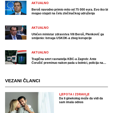
AKTUALNO
Beroš navodno primio mito od 75 000 eura. Evo tko bi
mogao stajati na čelu zločinačkog udruženja
AKTUALNO
Uhićen ministar zdravstva Vili Beroš, Plenković ga
smijenio: Istraga USKOK-a zbog korupcije
AKTUALNO
Tragična smrt ravnatelja KBC-a Zagreb: Ante
Ćorušić preminuo nakon pada u bolnici, policija na
mjestu događaja
VEZANI ČLANCI
LJEPOTA I ZDRAVLJE
Da li ginekolog može da vidi da
sam imala odnos