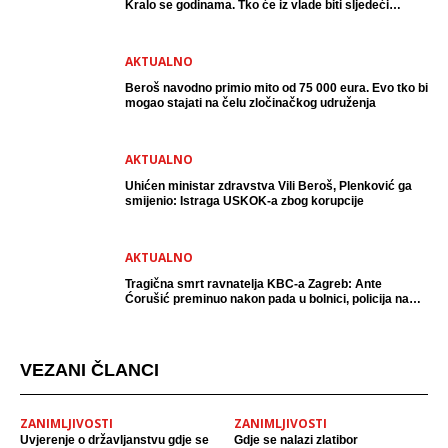
Kralo se godinama. Tko će iz vlade biti sljedeći
uhićen?
AKTUALNO
Beroš navodno primio mito od 75 000 eura. Evo tko bi
mogao stajati na čelu zločinačkog udruženja
AKTUALNO
Uhićen ministar zdravstva Vili Beroš, Plenković ga
smijenio: Istraga USKOK-a zbog korupcije
AKTUALNO
Tragična smrt ravnatelja KBC-a Zagreb: Ante
Ćorušić preminuo nakon pada u bolnici, policija na
mjestu događaja
VEZANI ČLANCI
ZANIMLJIVOSTI
ZANIMLJIVOSTI
Uvjerenje o državljanstvu gdje se
Gdje se nalazi zlatibor