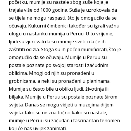
početku, mumije su nastale zbog suše koja je
trajala više od 1000 godina. Suša je uzrokovala da
se tijela ne mogu raspasti, što je omogućilo da se
očuvaju. Kulturni čimbenici također su igrali važnu
ulogu u nastanku mumija u Peruu. U to vrijeme,
ljudi su vjerovali da su mumije sveti i da će ih
zaštititi od zla. Stoga su ih počeli mumificirati, što je
omogućilo da se očuvaju. Mumije u Peruu su
postale poznate po svojoj starosti i začudnim
oblicima. Mnogi od njih su pronađeni u
grobnicama, a neki su pronađeni u planinama.
Mumije su često bile u obliku ljudi, životinja ili
biljaka. Mumije u Peruu su postale poznate širom
svijeta. Danas se mogu vidjeti u muzejima diljem
svijeta. Iako se ne zna točno kako su nastale,
mumije u Peruu su začudan i fascinantan fenomen
koji će nas uvijek zanimati.