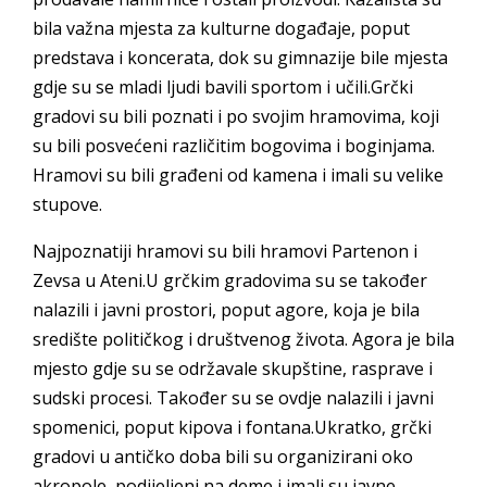
bila važna mjesta za kulturne događaje, poput
predstava i koncerata, dok su gimnazije bile mjesta
gdje su se mladi ljudi bavili sportom i učili.Grčki
gradovi su bili poznati i po svojim hramovima, koji
su bili posvećeni različitim bogovima i boginjama.
Hramovi su bili građeni od kamena i imali su velike
stupove.
Najpoznatiji hramovi su bili hramovi Partenon i
Zevsa u Ateni.U grčkim gradovima su se također
nalazili i javni prostori, poput agore, koja je bila
središte političkog i društvenog života. Agora je bila
mjesto gdje su se održavale skupštine, rasprave i
sudski procesi. Također su se ovdje nalazili i javni
spomenici, poput kipova i fontana.Ukratko, grčki
gradovi u antičko doba bili su organizirani oko
akropole, podijeljeni na deme i imali su javne