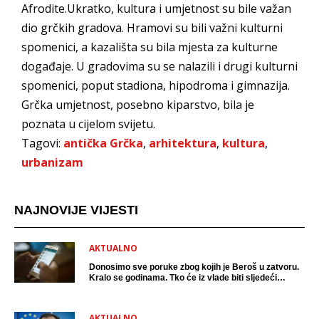
Afrodite.Ukratko, kultura i umjetnost su bile važan
dio grčkih gradova. Hramovi su bili važni kulturni
spomenici, a kazališta su bila mjesta za kulturne
događaje. U gradovima su se nalazili i drugi kulturni
spomenici, poput stadiona, hipodroma i gimnazija.
Grčka umjetnost, posebno kiparstvo, bila je
poznata u cijelom svijetu.
Tagovi:
antička Grčka
,
arhitektura
,
kultura
,
urbanizam
NAJNOVIJE VIJESTI
AKTUALNO
Donosimo sve poruke zbog kojih je Beroš u zatvoru.
Kralo se godinama. Tko će iz vlade biti sljedeći
uhićen?
AKTUALNO