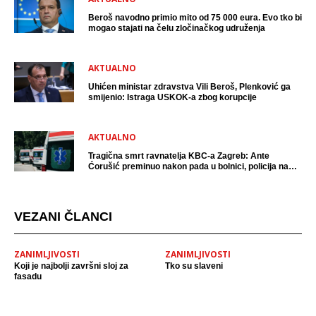
Beroš navodno primio mito od 75 000 eura. Evo tko bi
mogao stajati na čelu zločinačkog udruženja
AKTUALNO
Uhićen ministar zdravstva Vili Beroš, Plenković ga
smijenio: Istraga USKOK-a zbog korupcije
AKTUALNO
Tragična smrt ravnatelja KBC-a Zagreb: Ante
Ćorušić preminuo nakon pada u bolnici, policija na
mjestu događaja
VEZANI ČLANCI
ZANIMLJIVOSTI
ZANIMLJIVOSTI
Koji je najbolji završni sloj za
Tko su slaveni
fasadu