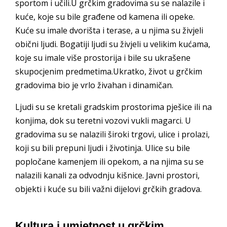
sportom i učili.U grčkim gradovima su se nalazile i
kuće, koje su bile građene od kamena ili opeke.
Kuće su imale dvorišta i terase, a u njima su živjeli
obični ljudi. Bogatiji ljudi su živjeli u velikim kućama,
koje su imale više prostorija i bile su ukrašene
skupocjenim predmetima.Ukratko, život u grčkim
gradovima bio je vrlo živahan i dinamičan.
Ljudi su se kretali gradskim prostorima pješice ili na
konjima, dok su teretni vozovi vukli magarci. U
gradovima su se nalazili široki trgovi, ulice i prolazi,
koji su bili prepuni ljudi i životinja. Ulice su bile
popločane kamenjem ili opekom, a na njima su se
nalazili kanali za odvodnju kišnice. Javni prostori,
objekti i kuće su bili važni dijelovi grčkih gradova.
Kultura i umjetnost u grčkim