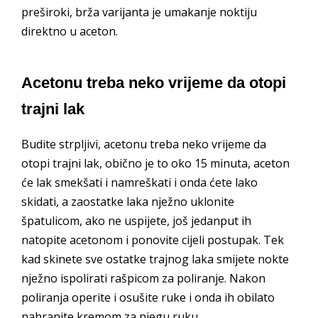
preširoki, brža varijanta je umakanje noktiju
direktno u aceton.
Acetonu treba neko vrijeme da otopi
trajni lak
Budite strpljivi, acetonu treba neko vrijeme da
otopi trajni lak, obično je to oko 15 minuta, aceton
će lak smekšati i namreškati i onda ćete lako
skidati, a zaostatke laka nježno uklonite
špatulicom, ako ne uspijete, još jedanput ih
natopite acetonom i ponovite cijeli postupak. Tek
kad skinete sve ostatke trajnog laka smijete nokte
nježno ispolirati rašpicom za poliranje. Nakon
poliranja operite i osušite ruke i onda ih obilato
nahranite kremom za njegu ruku.