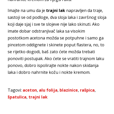
Imajte na umu da je
trajni lak
napravljen da traje,
sastoji se od podloge, dva sloja laka i završnog sloja
koji daje sjaj i sve te slojeve nije lako skinuti. Ako
imate dobar odstranjivač laka sa visokim
postotkom acetona možda se potpuhne i samo ga
pincetom oddignete i skinete poput flastera, no, to
se rijetko dogodi, baš zato ćete možda trebati
ponoviti postupak. Ako ćete se vratiti trajnom laku
ponovo, dobro ispolirajte nokte nakon skidanja
laka i dobro nahrnite kožu i nokte kremom.
Tagovi:
aceton
,
alu folija
,
blazinice
,
rašpica
,
špatulica
,
trajni lak