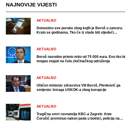
NAJNOVIJE VIJESTI
AKTUALNO
Donosimo sve poruke zbog kojih je Beroš u zatvoru.
Kralo se godinama. Tko će iz vlade biti sljedeći
uhićen?
AKTUALNO
Beroš navodno primio mito od 75 000 eura. Evo tko bi
mogao stajati na čelu zločinačkog udruženja
AKTUALNO
Uhićen ministar zdravstva Vili Beroš, Plenković ga
smijenio: Istraga USKOK-a zbog korupcije
AKTUALNO
Tragična smrt ravnatelja KBC-a Zagreb: Ante
Ćorušić preminuo nakon pada u bolnici, policija na
mjestu događaja