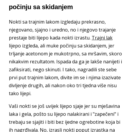
počinju sa skidanjem
Nokti sa trajnim lakom izgledaju prekrasno,
njegovano, sjajno i uredno, no i njegovo trajanje
prestaje biti lijepo kada nokti izrastu.
Trajni lak
lijepo izgleda, ali muke počinju sa skidanjem, jer
trljanje acetonom je mukotrpno, sa mršavim, skoro
nikakvim rezultatom. Ispada da ga je lakše nanijeti i
zafiksirati, nego skinuti. I tako, nagradili ste sebe
prvi put trajnim lakom, divite im se i njima izazivate
divljenje drugih, ali nakon oko tri tjedna više nisu
tako lijepi.
Vaši nokti se još uvijek lijepo sjaje jer su mješavina
laka i gela, pošto su lijepo nalakirani i "zapečeni" i
trebaju se sjajiti i biti bez ijedne ogrebotine koja bi
ih nagrđivala. No, izrasli nokti poput izrastka na