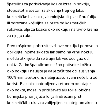
špatulicu za potiskivanje kožice izraslih noktiju,
stopostotni aceton za skidanje trajnog laka,
kozmetičke blazinice, aluminijsku ili plastičnu foliju
ili odrezane košuljice za prste od kozmetičkih
rukavica, ulje za kožicu oko noktiju i naravno krema
za njegu ruku.
Prvo rašpicom pobrusite vrhove noktiju i ponovo ih
oblikujte, njome skidate lak samo na vrhu noktiju i
možda otkrijete da se trajni lak već oddigao od
nokta. Zatim špatulicom nježno potisnite kožicu
oko noktiju i nauljite je da je zaštitite od isušivanja
100%-nim acetonom, slabiji aceton vam neće biti od
koristi. Blazinice natopljene acetonom omotajte
oko nokta, može ih pridržavati alu folije, obična
kuhinjska prianjajuća folija ili idrezani prsti
kozmetičkih rukavica zalijepljeni selotejpom ako su