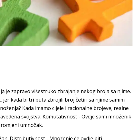
a je zapravo višestruko zbrajanje nekog broja sa njime.
jer kada bi tri buta zbrojili broj četiri sa njime samim
množenja? Kada imamo cijele i racionalne brojeve, realne
navedena svojstva: Komutativnost - Ovdje sami množenik
 promjeni umnožak.
žan. Distributivnost - Množenje će ovdje biti