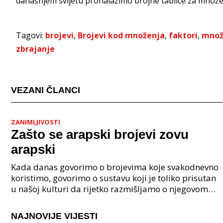
današnjem svijetu pronalazimo brojne tablice za množen
Tagovi:
brojevi
,
Brojevi kod množenja
,
faktori
,
množ
zbrajanje
VEZANI ČLANCI
ZANIMLJIVOSTI
Zašto se arapski brojevi zovu
arapski
Kada danas govorimo o brojevima koje svakodnevno
koristimo, govorimo o sustavu koji je toliko prisutan
u našoj kulturi da rijetko razmišljamo o njegovom
podrijetlu. Ipak, pitanje zašto se arapski broj
NAJNOVIJE VIJESTI