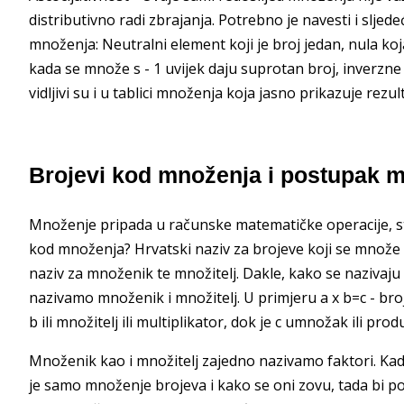
distributivno radi zbrajanja. Potrebno je navesti i sljed
množenja: Neutralni element koji je broj jedan, nula ko
kada se množe s - 1 uvijek daju suprotan broj, inverzn
vidljivi su i u tablici množenja koja jasno prikazuje r
Brojevi kod množenja i postupak 
Množenje pripada u računske matematičke operacije, sto
kod množenja? Hrvatski naziv za brojeve koji se množe s
naziv za množenik te množitelj. Dakle, kako se nazivaju
nazivamo množenik i množitelj. U primjeru a x b=c - broj
b ili množitelj ili multiplikator, dok je c umnožak ili prod
Množenik kao i množitelj zajedno nazivamo faktori. Kada 
je samo množenje brojeva i kako se oni zovu, tada bi po