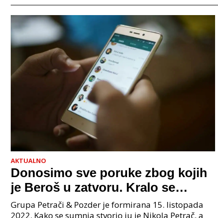
AKTUALNO
Donosimo sve poruke zbog kojih
je Beroš u zatvoru. Kralo se
godinama. Tko će iz vlade biti
Grupa Petrači & Pozder je formirana 15. listopada
sljedeći uhićen?
2022. Kako se sumnja stvorio ju je Nikola Petrač, a