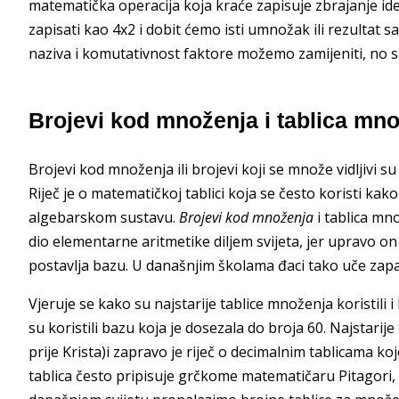
matematička operacija koja kraće zapisuje zbrajanje id
zapisati kao 4x2 i dobit ćemo isti umnožak ili rezulta
naziva i komutativnost faktore možemo zamijeniti, no sam
Brojevi kod množenja i tablica mn
Brojevi kod množenja ili brojevi koji se množe vidljivi su
Riječ je o matematičkoj tablici koja se često koristi ka
algebarskom sustavu.
Brojevi kod množenja
i tablica mn
dio elementarne aritmetike diljem svijeta, jer upravo o
postavlja bazu. U današnjim školama đaci tako uče zapa
Vjeruje se kako su najstarije tablice množenja koristili 
su koristili bazu koja je dosezala do broja 60. Najstarij
prije Krista)i zapravo je riječ o decimalnim tablicama
tablica često pripisuje grčkome matematičaru Pitagori, 