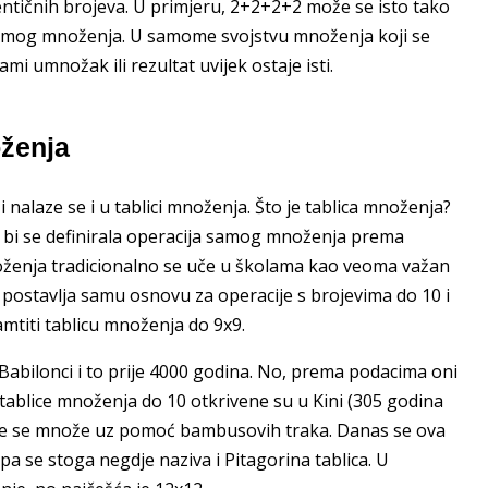
entičnih brojeva. U primjeru, 2+2+2+2 može se isto tako
t samog množenja. U samome svojstvu množenja koji se
i umnožak ili rezultat uvijek ostaje isti.
oženja
 i nalaze se i u tablici množenja. Što je tablica množenja?
ko bi se definirala operacija samog množenja prema
oženja tradicionalno se uče u školama kao veoma važan
n postavlja samu osnovu za operacije s brojevima do 10 i
mtiti tablicu množenja do 9x9.
i Babilonci i to prije 4000 godina. No, prema podacima oni
e tablice množenja do 10 otkrivene su u Kini (305 godina
 koje se množe uz pomoć bambusovih traka. Danas se ova
pa se stoga negdje naziva i Pitagorina tablica. U