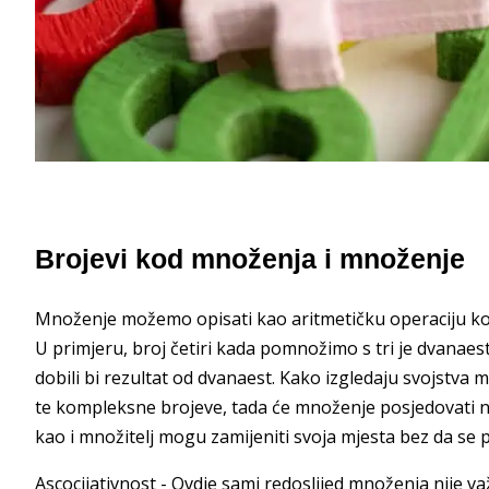
Brojevi kod množenja i množenje
Množenje možemo opisati kao aritmetičku operaciju koj
U primjeru, broj četiri kada pomnožimo s tri je dvanaest, 
dobili bi rezultat od dvanaest. Kako izgledaju svojstva 
te kompleksne brojeve, tada će množenje posjedovati 
kao i množitelj mogu zamijeniti svoja mjesta bez da se
Ascocijativnost - Ovdje sami redoslijed množenja nije va