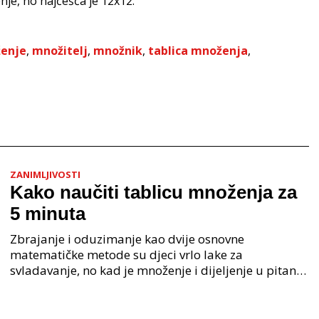
je, no najčešća je 12x12.
enje
,
množitelj
,
množnik
,
tablica množenja
,
ZANIMLJIVOSTI
Kako naučiti tablicu množenja za
5 minuta
Zbrajanje i oduzimanje kao dvije osnovne
matematičke metode su djeci vrlo lake za
svladavanje, no kad je množenje i dijeljenje u pitanju
to predstavlja izazov u učenju. Tablica množenja je
nešto što d