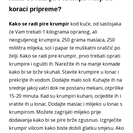
koraci pripreme?
Kako se radi pire krumpir
kod kuće, od sastojaka
će Vam trebati 1 kilograma opranog, ali
neoguljenog krumpira, 250 grama maslaca, 250
mililitra mlijeka, sol i papar te muškatni oraščić po
želji. Kako se radi pire krumpir, prvo trebati oprati
krumpire i oguliti ih. Narežite ih na manje komade
kako bi se brže skuhali. Stavite krumpire u lonac i
prekrijte ih vodom. Dodajte malo soli. Kuhajte ih na
srednje jakoj vatri dok ne postanu mekani, otprilike
15-20 minuta. Kad su krumpiri kuhani, ocijedite ih i
vratite ih u lonac. Dodajte maslac i mlijeko u lonac s
krumpirom. Možete zagrijati mlijeko prije
dodavanja kako bi se pire brže zgusnuo. Izgnječite
krumpir vilicom kako biste dobili glatku smjesu. Ako