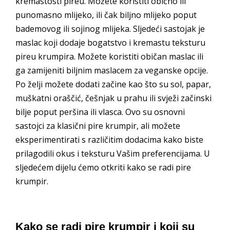
kremastosti pireu. Možete koristiti obično ili
punomasno mlijeko, ili čak biljno mlijeko poput
bademovog ili sojinog mlijeka. Sljedeći sastojak je
maslac koji dodaje bogatstvo i kremastu teksturu
pireu krumpira. Možete koristiti običan maslac ili
ga zamijeniti biljnim maslacem za veganske opcije.
Po želji možete dodati začine kao što su sol, papar,
muškatni oraščić, češnjak u prahu ili svježi začinski
bilje poput peršina ili vlasca. Ovo su osnovni
sastojci za klasični pire krumpir, ali možete
eksperimentirati s različitim dodacima kako biste
prilagodili okus i teksturu Vašim preferencijama. U
sljedećem dijelu ćemo otkriti kako se radi pire
krumpir.
Kako se radi pire krumpir i koji su