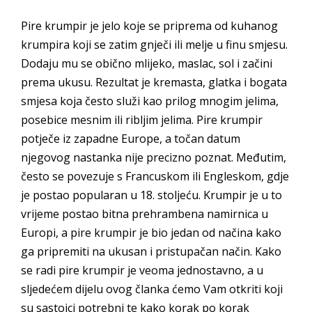
Pire krumpir je jelo koje se priprema od kuhanog
krumpira koji se zatim gnječi ili melje u finu smjesu.
Dodaju mu se obično mlijeko, maslac, sol i začini
prema ukusu. Rezultat je kremasta, glatka i bogata
smjesa koja često služi kao prilog mnogim jelima,
posebice mesnim ili ribljim jelima. Pire krumpir
potječe iz zapadne Europe, a točan datum
njegovog nastanka nije precizno poznat. Međutim,
često se povezuje s Francuskom ili Engleskom, gdje
je postao popularan u 18. stoljeću. Krumpir je u to
vrijeme postao bitna prehrambena namirnica u
Europi, a pire krumpir je bio jedan od načina kako
ga pripremiti na ukusan i pristupačan način. Kako
se radi pire krumpir je veoma jednostavno, a u
sljedećem dijelu ovog članka ćemo Vam otkriti koji
su sastojci potrebni te kako korak po korak