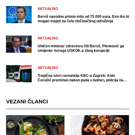
AKTUALNO
Beroš navodno primio mito od 75 000 eura. Evo tko bi
mogao stajati na čelu zločinačkog udruženja
AKTUALNO
Uhićen ministar zdravstva Vili Beroš, Plenković ga
smijenio: Istraga USKOK-a zbog korupcije
AKTUALNO
Tragična smrt ravnatelja KBC-a Zagreb: Ante
Ćorušić preminuo nakon pada u bolnici, policija na
mjestu događaja
VEZANI ČLANCI