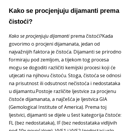
Kako se procjenjuju dijamanti prema
čistoći?
Kako se procjenjuju dijamanti
prema čistoći?Kada
govorimo o procjeni dijamanata, jedan od
najvažnijih faktora je čistoća. Dijamanti se prirodno
formiraju pod zemljom, a tijekom tog procesa
mogu se dogoditi različiti kemijski procesi koji će
utjecati na njihovu čistoću. Stoga, čistoća se odnosi
na prisutnost ili odsutnost nečistoća i nedostataka
u dijamantu.Postoje različite ljestvice za procjenu
čistoće dijamanata, a najčešća je ljestvica GIA
(Gemological Institute of America). Prema toj
ljestvici, dijamanti se dijele u šest kategorija čistoće:
FL (bez nedostataka), IF (bez nedostataka vidljivih
pod 10x povećalom), VVS1 i VVS2 (nedostaci vrlo