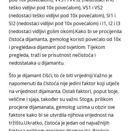
teško vidljivi pod 10x povećalom), VS1 i VS2
(nedostaci teško vidljivi pod 10x povećalom), SI1 i
SI2 (nedostaci vidljivi pod 10x povećalom) i I1, I2 i I3
(nedostaci vidljivi golim okom).Kako bi se procijenila
čistoća dijamanta, gemolog koristi povećalo od 10x
i pregledava dijamant pod svjetlom. Tijekom
pregleda, traži se prisutnost nečistoća i
nedostataka u dijamantu.
Što je dijamant čišći, to će biti vrijedniji.Važno je
napomenuti da čistoća nije jedini faktor koji utječe
na vrijednost dijamanta. Ostali faktori, poput boje,
veličine i sjaja, također su važni. Stoga, prilikom
procjene dijamanata, gemolog uzima u obzir sve
faktore kako bi se utvrdila njihova vrijednost na
tržištu.Ukratko, čistoća je jedan od najvažnijih
faktora prilikom procjene dijamanata. Postoje