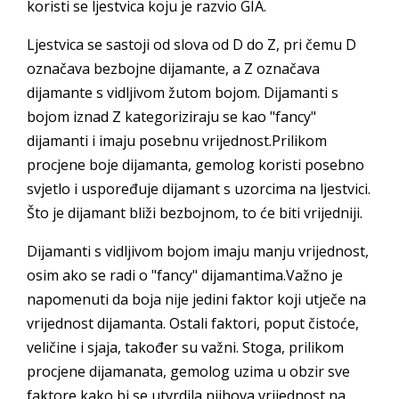
koristi se ljestvica koju je razvio GIA.
Ljestvica se sastoji od slova od D do Z, pri čemu D
označava bezbojne dijamante, a Z označava
dijamante s vidljivom žutom bojom. Dijamanti s
bojom iznad Z kategoriziraju se kao "fancy"
dijamanti i imaju posebnu vrijednost.Prilikom
procjene boje dijamanta, gemolog koristi posebno
svjetlo i uspoređuje dijamant s uzorcima na ljestvici.
Što je dijamant bliži bezbojnom, to će biti vrijedniji.
Dijamanti s vidljivom bojom imaju manju vrijednost,
osim ako se radi o "fancy" dijamantima.Važno je
napomenuti da boja nije jedini faktor koji utječe na
vrijednost dijamanta. Ostali faktori, poput čistoće,
veličine i sjaja, također su važni. Stoga, prilikom
procjene dijamanata, gemolog uzima u obzir sve
faktore kako bi se utvrdila njihova vrijednost na