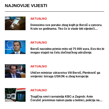
NAJNOVIJE VIJESTI
AKTUALNO
Donosimo sve poruke zbog kojih je Beroš u zatvoru.
Kralo se godinama. Tko će iz vlade biti sljedeći
uhićen?
AKTUALNO
Beroš navodno primio mito od 75 000 eura. Evo tko bi
mogao stajati na čelu zločinačkog udruženja
AKTUALNO
Uhićen ministar zdravstva Vili Beroš, Plenković ga
smijenio: Istraga USKOK-a zbog korupcije
AKTUALNO
Tragična smrt ravnatelja KBC-a Zagreb: Ante
Ćorušić preminuo nakon pada u bolnici, policija na
mjestu događaja