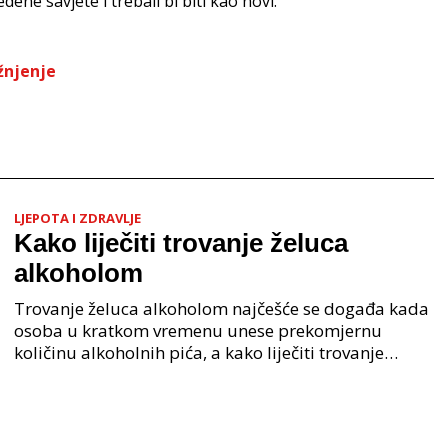
ene savjete i trebali bi biti kao novi.
žnjenje
LJEPOTA I ZDRAVLJE
Kako liječiti trovanje želuca
alkoholom
Trovanje želuca alkoholom najčešće se događa kada
osoba u kratkom vremenu unese prekomjernu
količinu alkoholnih pića, a kako liječiti trovanje
želuca alkoholom ovisi o simptomima i stanju osobe.
Alkoh