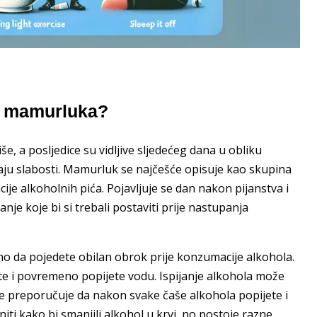
do mamurluka?
še, a posljedice su vidljive sljedećeg dana u obliku
ćaju slabosti. Mamurluk se najčešće opisuje kao skupina
je alkoholnih pića. Pojavljuje se dan nakon pijanstva i
anje koje bi si trebali postaviti prije nastupanja
jno da pojedete obilan obrok prije konzumacije alkohola.
ate i povremeno popijete vodu. Ispijanje alkohola može
se preporučuje da nakon svake čaše alkohola popijete i
iti kako bi smanjili alkohol u krvi, no postoje razne