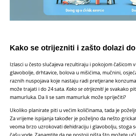
Kako se otrijezniti i zašto dolazi 
Izlasci u često slučajeva rezultiraju i pokojom čašicom vi
glavobolje, drhtavice, bolova u mišićima, mučnini, osje
raznih nuspojava koje nastaju radi pretjerane konzumaci
može trajati i do 24 sata.
Kako se otrijezniti
je svakako pit
mamurluka. Da li se sam mamurluk može spriječiti?
Ukoliko planirate piti u većim količinama, tada je požel
Za vrijeme ispijanja također je poželjno da nešto grick
veoma brzo uzrokovati dehidraciju i glavobolju, stoga 
čašu vode. Zapamtite da ne postoji ništa što možete učin