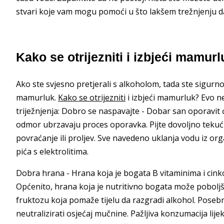
stvari koje vam mogu pomoći u što lakšem trežnjenju da
Kako se otrijezniti i izbjeći mamur
Ako ste svjesno pretjerali s alkoholom, tada ste sigurn
mamurluk.
Kako se otrijezniti
i izbjeći mamurluk? Evo n
triježnjenja: Dobro se naspavajte - Dobar san oporavit ć
odmor ubrzavaju proces oporavka. Pijte dovoljno tekuć
povraćanje ili proljev. Sve navedeno uklanja vodu iz orga
pića s elektrolitima.
Dobra hrana - Hrana koja je bogata B vitaminima i c
Općenito, hrana koja je nutritivno bogata može poboljš
fruktozu koja pomaže tijelu da razgradi alkohol. Pose
neutralizirati osjećaj mučnine. Pažljiva konzumacija li