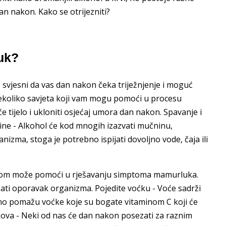
n nakon. Kako se otrijezniti?
luk?
o svjesni da vas dan nakon čeka triježnjenje i moguć
ekoliko savjeta koji vam mogu pomoći u procesu
e tijelo i ukloniti osjećaj umora dan nakon. Spavanje i
ine - Alkohol će kod mnogih izazvati mučninu,
nizma, stoga je potrebno ispijati dovoljno vode, čaja ili
inkom može pomoći u rješavanju simptoma mamurluka.
ati oporavak organizma. Pojedite voćku - Voće sadrži
bno pomažu voćke koje su bogate vitaminom C koji će
jekova - Neki od nas će dan nakon posezati za raznim