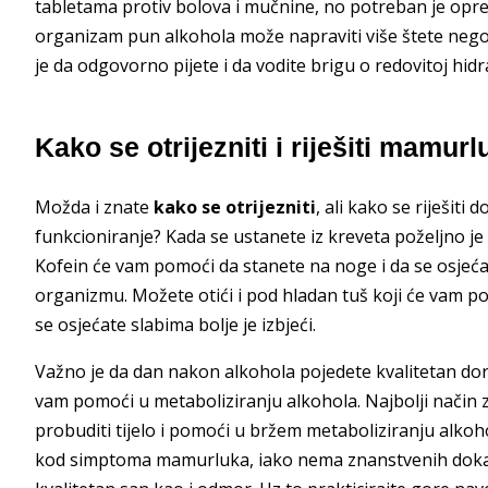
tabletama protiv bolova i mučnine, no potreban je opre
organizam pun alkohola može napraviti više štete nego k
je da odgovorno pijete i da vodite brigu o redovitoj hidrat
Kako se otrijezniti i riješiti mamur
Možda i znate
kako se otrijezniti
, ali kako se riješi
funkcioniranje? Kada se ustanete iz kreveta poželjno je 
Kofein će vam pomoći da stanete na noge i da se osjeća
organizmu. Možete otići i pod hladan tuš koji će vam po
se osjećate slabima bolje je izbjeći.
Važno je da dan nakon alkohola pojedete kvalitetan doruč
vam pomoći u metaboliziranju alkohola. Najbolji način za
probuditi tijelo i pomoći u bržem metaboliziranju alkoho
kod simptoma mamurluka, iako nema znanstvenih dokaza.