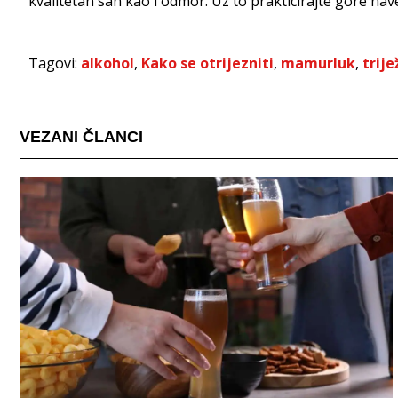
kvalitetan san kao i odmor. Uz to prakticirajte gore naved
Tagovi:
alkohol
,
Kako se otrijezniti
,
mamurluk
,
trije
VEZANI ČLANCI