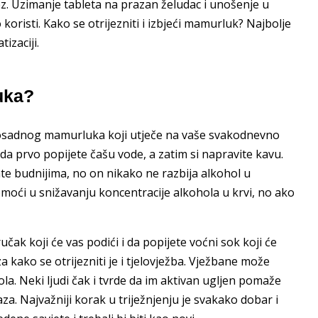
z. Uzimanje tableta na prazan želudac i unošenje u
oristi. Kako se otrijezniti i izbjeći mamurluk? Najbolje
izaciji.
luka?
ti dosadnog mamurluka koji utječe na vaše svakodnevno
da prvo popijete čašu vode, a zatim si napravite kavu.
te budnijima, no on nikako ne razbija alkohol u
moći u snižavanju koncentracije alkohola u krvi, no ako
ak koji će vas podići i da popijete voćni sok koji će
 kako se otrijezniti je i tjelovježba. Vježbane može
la. Neki ljudi čak i tvrde da im aktivan ugljen pomaže
 Najvažniji korak u triježnjenju je svakako dobar i