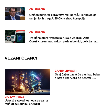
AKTUALNO
Uhićen ministar zdravstva Vili Beroš, Plenković ga
smijenio: Istraga USKOK-a zbog korupcije
AKTUALNO
Tragična smrt ravnatelja KBC-a Zagreb: Ante
Ćorušić preminuo nakon pada u bolnici, policija na
mjestu događaja
VEZANI ČLANCI
ZANIMLJIVOSTI
Ovaj čaj uspavat će vas kao bebu,
a stres i nervoza će nestati u
trenu: Pripremite ga sami kod
kuće
LJUBAV I VEZE
Utjecaj svakodnevnog stresa na
mušku seksualnu energiju