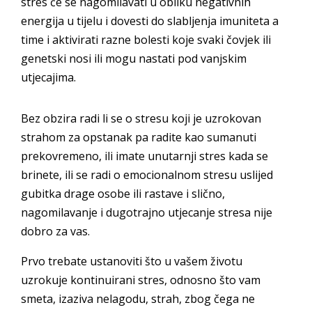
stres će se nagomilavati u obliku negativnih
energija u tijelu i dovesti do slabljenja imuniteta a
time i aktivirati razne bolesti koje svaki čovjek ili
genetski nosi ili mogu nastati pod vanjskim
utjecajima.
Bez obzira radi li se o stresu koji je uzrokovan
strahom za opstanak pa radite kao sumanuti
prekovremeno, ili imate unutarnji stres kada se
brinete, ili se radi o emocionalnom stresu uslijed
gubitka drage osobe ili rastave i slično,
nagomilavanje i dugotrajno utjecanje stresa nije
dobro za vas.
Prvo trebate ustanoviti što u vašem životu
uzrokuje kontinuirani stres, odnosno što vam
smeta, izaziva nelagodu, strah, zbog čega ne