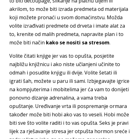
to biti decoupage, slikanje na platnu uljem ili
akrilom, to može biti izrada predmeta od materijala
koji možete pronaći u svom domaćinstvu. Možda
volite izrađivati predmete od drveta i imate alat za
to, krenite od malih predmeta, napravite plan i to
može biti način
kako se nositi sa stresom
.
Volite čitati knjige jer vas to opušta, posjetite
najbližu knjižnicu i ako niste učlanjeni učinite to
odmah i posudite knjigu ili dvije. Volite šetati ili
igrati šah, možete u paru ili sami. Izbjegavajte igrice
na kompjuterima i mobitelima jer ća vam to donijeti
ponovno dizanje adrenalina, a vama treba
opuštanje. Uređivanje vrta ili pospremanje ormara
također može biti hobi ako vas to veseli. Hobi može
biti sve što volite raditi i to vas opušta. Seks je pravi
lijek za rješavanje stresa jer otpušta hormon sreće i