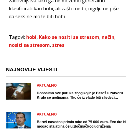
zadovoljstva iako ga ne možemo generalno
klasificirati kao hobi, ali zašto ne bi, nigdje ne piše
da seks ne može biti hobi.
Tagovi:
hobi
,
Kako se nositi sa stresom
,
način
,
nositi sa stresom
,
stres
NAJNOVIJE VIJESTI
AKTUALNO
Donosimo sve poruke zbog kojih je Beroš u zatvoru.
Kralo se godinama. Tko će iz vlade biti sljedeći
uhićen?
AKTUALNO
Beroš navodno primio mito od 75 000 eura. Evo tko bi
mogao stajati na čelu zločinačkog udruženja