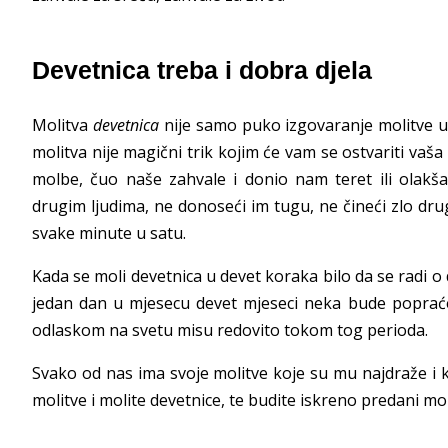
Devetnica treba i dobra djela
Molitva
devetnica
nije samo puko izgovaranje molitve u 
molitva nije magični trik kojim će vam se ostvariti vaš
molbe, čuo naše zahvale i donio nam teret ili olakša
drugim ljudima, ne donoseći im tugu, ne čineći zlo dru
svake minute u satu.
Kada se moli devetnica u devet koraka bilo da se radi o
jedan dan u mjesecu devet mjeseci neka bude popraće
odlaskom na svetu misu redovito tokom tog perioda.
Svako od nas ima svoje molitve koje su mu najdraže i 
molitve i molite devetnice, te budite iskreno predani mo