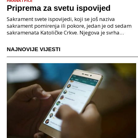
HRANA I PIĆE
Priprema za svetu ispovijed
Sakrament svete ispovijedi, koji se još naziva
sakrament pomirenja ili pokore, jedan je od sedam
sakramenata Katoličke Crkve. Njegova je svrha
omogućiti vjerniku da se pomiri s Bogom nakon što
je poči
NAJNOVIJE VIJESTI