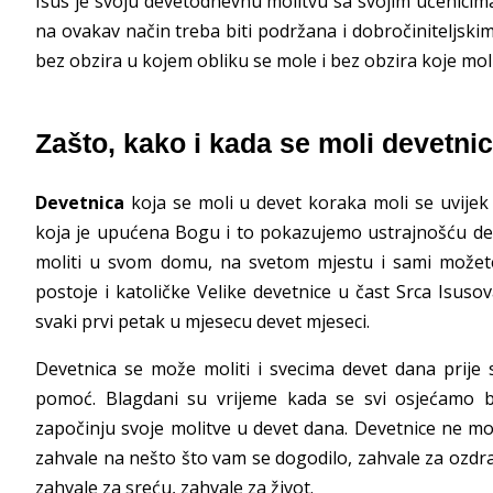
Isus je svoju devetodnevnu molitvu sa svojim učenicim
na ovakav način treba biti podržana i dobročiniteljs
bez obzira u kojem obliku se mole i bez obzira koje mol
Zašto, kako i kada se moli devetni
Devetnica
koja se moli u devet koraka moli se uvijek
koja je upućena Bogu i to pokazujemo ustrajnošću dev
moliti u svom domu, na svetom mjestu i sami možete 
postoje i katoličke Velike devetnice u čast Srca Isus
svaki prvi petak u mjesecu devet mjeseci.
Devetnica se može moliti i svecima devet dana prije
pomoć. Blagdani su vrijeme kada se svi osjećamo bl
započinju svoje molitve u devet dana. Devetnice ne mor
zahvale na nešto što vam se dogodilo, zahvale za ozdrav
zahvale za sreću, zahvale za život.