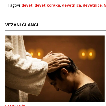
Tagovi:
devet
,
devet koraka
,
devetnica
,
devetnice
,
M
VEZANI ČLANCI