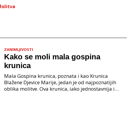
olitva
ZANIMLJIVOSTI
Kako se moli mala gospina
krunica
Mala Gospina krunica, poznata i kao Krunica
Blažene Djevice Marije, jedan je od najpoznatijih
oblika molitve. Ova krunica, iako jednostavnija i
kraća u usporedbi s potpunom Gospinom krunicom,
predstav