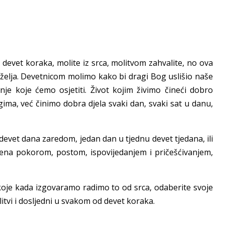
devet koraka, molite iz srca, molitvom zahvalite, no ova
a želja. Devetnicom molimo kako bi dragi Bog uslišio naše
nje koje ćemo osjetiti. Život kojim živimo čineći dobro
gima, već činimo dobra djela svaki dan, svaki sat u danu,
 devet dana zaredom, jedan dan u tjednu devet tjedana, ili
na pokorom, postom, ispovijedanjem i pričešćivanjem,
koje kada izgovaramo radimo to od srca, odaberite svoje
litvi i dosljedni u svakom od devet koraka.