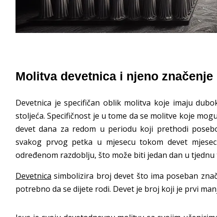
Molitva devetnica i njeno značenje
Devetnica je specifičan oblik molitva koje imaju dubo
stoljeća. Specifičnost je u tome da se molitve koje mogu b
devet dana za redom u periodu koji prethodi posebo
svakog prvog petka u mjesecu tokom devet mjeseci.
određenom razdoblju, što može biti jedan dan u tjednu
Devetnica
simbolizira broj devet što ima poseban znača
potrebno da se dijete rodi. Devet je broj koji je prvi manj