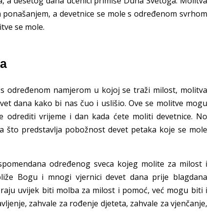
a, a desetog dana učenici primiše Duha Svetoga. Molitva
kim ponašanjem, a devetnice se mole s određenom svrhom
itve se mole.
ca
 s određenom namjerom u kojoj se traži milost, molitva
et dana kako bi nas čuo i uslišio. Ove se molitve mogu
odrediti vrijeme i dan kada ćete moliti devetnice. No
ova što predstavlja pobožnost devet petaka koje se mole
 spomendana određenog sveca kojeg molite za milost i
iže Bogu i mnogi vjernici devet dana prije blagdana
aju uvijek biti molba za milost i pomoć, već mogu biti i
ljenje, zahvale za rođenje djeteta, zahvale za vjenčanje,