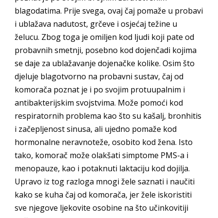
blagodatima. Prije svega, ovaj čaj pomaže u probavi
i ublažava nadutost, grčeve i osjećaj težine u
želucu. Zbog toga je omiljen kod ljudi koji pate od
probavnih smetnji, posebno kod dojenčadi kojima
se daje za ublažavanje dojenačke kolike. Osim što
djeluje blagotvorno na probavni sustav, čaj od
komorača poznat je i po svojim protuupalnim i
antibakterijskim svojstvima. Može pomoći kod
respiratornih problema kao što su kašalj, bronhitis
i začepljenost sinusa, ali ujedno pomaže kod
hormonalne neravnoteže, osobito kod žena. Isto
tako, komorač može olakšati simptome PMS-a i
menopauze, kao i potaknuti laktaciju kod dojilja.
Upravo iz tog razloga mnogi žele saznati i naučiti
kako se kuha čaj od komorača, jer žele iskoristiti
sve njegove ljekovite osobine na što učinkovitiji