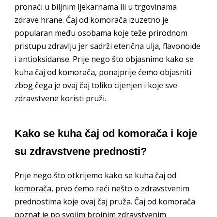
pronaći u biljnim ljekarnama ili u trgovinama
zdrave hrane. Čaj od komorača izuzetno je
popularan među osobama koje teže prirodnom
pristupu zdravlju jer sadrži eterična ulja, flavonoide
i antioksidanse. Prije nego što objasnimo kako se
kuha čaj od komorača, ponajprije ćemo objasniti
zbog čega je ovaj čaj toliko cijenjen i koje sve
zdravstvene koristi pruži.
Kako se kuha čaj od komorača i koje
su zdravstvene prednosti?
Prije nego što otkrijemo
kako se kuha čaj od
komorača
, prvo ćemo reći nešto o zdravstvenim
prednostima koje ovaj čaj pruža. Čaj od komorača
poznat je po svojim brojnim zdravstvenim