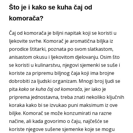
Što je i kako se kuha čaj od
komorača?
Čaj od komorača je biljni napitak koji se koristi u
ljekovite svrhe. Komorač je aromatična biljka iz
porodice štitarki, poznata po svom slatkastom,
anisastom okusu i ljekovitom djelovanju. Osim što
se koristi u kulinarstvu, njegovi sjemenki se suše i
koriste za pripremu biljnog čaja koji ima brojne
dobrobiti za ljudski organizam. Mnogi broj ljudi se
pita
kako se kuha čaj od komorača
, jer iako je
priprema jednostavna, treba znati nekoliko ključnih
koraka kako bi se izvukao puni maksimum iz ove
biljke. Komorač se može konzumirati na razne
načine, ali kada govorimo o čaju, najčešće se
koriste njegove sušene sjemenke koje se mogu