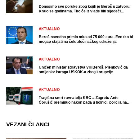
Donosimo sve poruke zbog kojih je Beroš u zatvoru.
Kralo se godinama. Tko će iz vlade biti sljedeći
uhićen?
AKTUALNO
Beroš navodno primio mito od 75 000 eura. Evo tko bi
mogao stajati na čelu zločinačkog udruženja
AKTUALNO
Uhićen ministar zdravstva Vili Beroš, Plenković ga
smijenio: Istraga USKOK-a zbog korupcije
AKTUALNO
Tragična smrt ravnatelja KBC-a Zagreb: Ante
Ćorušić preminuo nakon pada u bolnici, policija na
mjestu događaja
VEZANI ČLANCI