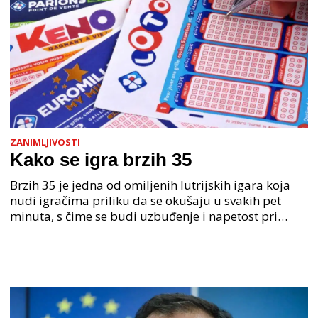
ZANIMLJIVOSTI
Kako se igra brzih 35
Brzih 35 je jedna od omiljenih lutrijskih igara koja
nudi igračima priliku da se okušaju u svakih pet
minuta, s čime se budi uzbuđenje i napetost pri
svakom izvlačenju. Ono što čini Brzih 35 posebnom