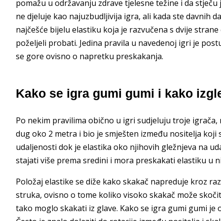
pomažu u održavanju zdrave tjelesne težine i da stječu j
ne djeluje kao najuzbudljivija igra, ali kada ste davnih
najčešće bijelu elastiku koja je razvučena s dvije stra
poželjeli probati. Jedina pravila u navedenoj igri je pos
se gore ovisno o napretku preskakanja.
Kako se igra gumi gumi i kako izgl
Po nekim pravilima obično u igri sudjeluju troje igrača, n
dug oko 2 metra i bio je smješten između nositelja ko
udaljenosti dok je elastika oko njihovih gležnjeva na u
stajati više prema sredini i mora preskakati elastiku u niz
Položaj elastike se diže kako skakač napreduje kroz razi
struka, ovisno o tome koliko visoko skakač može skočiti
tako moglo skakati iz glave. Kako se igra gumi gumi je 