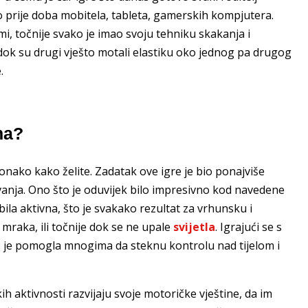
 prije doba mobitela, tableta, gamerskih kompjutera.
i, točnije svako je imao svoju tehniku skakanja i
, dok su drugi vješto motali elastiku oko jednog pa drugog
.
ma?
nako kako želite. Zadatak ove igre je bio ponajviše
kivanja. Ono što je oduvijek bilo impresivno kod navedene
i bila aktivna, što je svakako rezultat za vrhunsku i
mraka, ili točnije dok se ne upale
svijetla
. Igrajući se s
 je pomogla mnogima da steknu kontrolu nad tijelom i
 aktivnosti razvijaju svoje motoričke vještine, da im