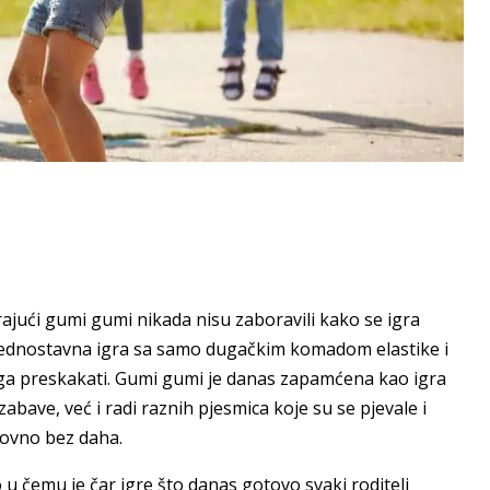
grajući gumi gumi nikada nisu zaboravili kako se igra
 jednostavna igra sa samo dugačkim komadom elastike i
e ga preskakati. Gumi gumi je danas zapamćena kao igra
abave, već i radi raznih pjesmica koje su se pjevale i
lovno bez daha.
u čemu je čar igre što danas gotovo svaki roditelj