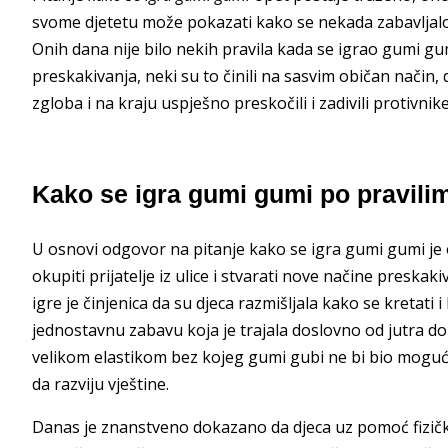
svome djetetu može pokazati kako se nekada zabavljalo
Onih dana nije bilo nekih pravila kada se igrao gumi gum
preskakivanja, neki su to činili na sasvim običan način
zgloba i na kraju uspješno preskočili i zadivili protivnike
Kako se igra gumi gumi po pravili
U osnovi odgovor na pitanje kako se igra gumi gumi je o
okupiti prijatelje iz ulice i stvarati nove načine preska
igre je činjenica da su djeca razmišljala kako se kretati 
jednostavnu zabavu koja je trajala doslovno od jutra do 
velikom elastikom bez kojeg gumi gubi ne bi bio moguć
da razviju vještine.
Danas je znanstveno dokazano da djeca uz pomoć fizičkih