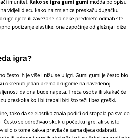
ači imunitet.
Kako se igra gumi gumi
možda po opisu
 dana vidjeli djecu kako naizmjenice preskaču dugačku
ne druge djece ili zavezane na neke predmete odmah ste
tupno podizanje elastike, ona započinje od gležnja i diže
eda igra?
o često ih je više i nižu se u igri. Gumi gumi je često bio
ji su okrenuti jedan prema drugome na navedenoj
daljenosti da ona bude napeta. Treća osoba ili skakač će
u preskoka koji bi trebali biti što teži i bez greški.
ne, tako da se elastika znala podići od stopala pa sve do
. Često se određivao skok u početku igre, ali se isto
ovisilo o tome kakva pravila će sama djeca odabrati.