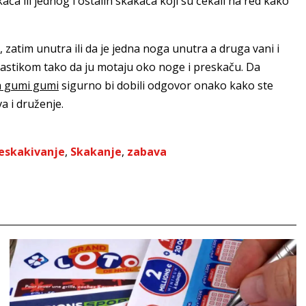
kača ili jednog i ostalih skakača koji su čekali na red kako
, zatim unutra ili da je jedna noga unutra a druga vani i
 elastikom tako da ju motaju oko noge i preskaču. Da
a gumi gumi
sigurno bi dobili odgovor onako kako ste
va i druženje.
eskakivanje
,
Skakanje
,
zabava