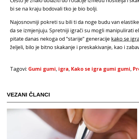
Često je znalo dolaziti do rotacije između nositelja i ska
bi se na kraju bodovali tko je bio bolji.
Najosnovniji pokreti su bili ti da noge budu van elastike
da se izmjenjuju. Spretniji igrači su mogli manipulirati
pitate danas nekoga od "starije" generacije
kako se igr
željeli, bilo je bitno skakanje i preskakivanje, kao i zaba
Tagovi:
Gumi gumi
,
igra
,
Kako se igra gumi gumi
,
Pr
VEZANI ČLANCI