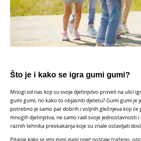
Što je i kako se igra gumi gumi?
Mnogi od nas koji su svoje djetinjstvo proveli na ulici i
gumi gumi, no kako to objasniti djetetu? Gumi gumi je
potrebno je samo par dobrih i voljnih gležnjeva koji ć
mnogih djetinjstva, ne samo radi svoje jednostavnosti i z
raznih tehnika preskakanja koje su znale ostavljati dos
Pitanje
kako se igra gumi gumi
opet postaje traženo, ono 