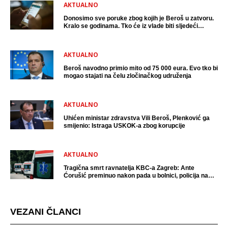
AKTUALNO
Donosimo sve poruke zbog kojih je Beroš u zatvoru.
Kralo se godinama. Tko će iz vlade biti sljedeći
uhićen?
AKTUALNO
Beroš navodno primio mito od 75 000 eura. Evo tko bi
mogao stajati na čelu zločinačkog udruženja
AKTUALNO
Uhićen ministar zdravstva Vili Beroš, Plenković ga
smijenio: Istraga USKOK-a zbog korupcije
AKTUALNO
Tragična smrt ravnatelja KBC-a Zagreb: Ante
Ćorušić preminuo nakon pada u bolnici, policija na
mjestu događaja
VEZANI ČLANCI