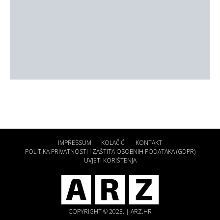
IMPRESSUM
KOLAČIĆI
KONTAKT
POLITIKA PRIVATNOSTI I ZAŠTITA OSOBNIH PODATAKA (GDPR)
UVJETI KORIŠTENJA
COPYRIGHT © 2023. | ARZ.HR