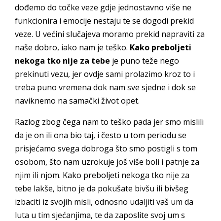
dođemo do točke veze gdje jednostavno više ne
funkcionira i emocije nestaju te se dogodi prekid
veze. U većini slučajeva moramo prekid napraviti za
naše dobro, iako nam je teško.
Kako preboljeti
nekoga tko nije za tebe
je puno teže nego
prekinuti vezu, jer ovdje sami prolazimo kroz to i
treba puno vremena dok nam sve sjedne i dok se
naviknemo na samački život opet.
Razlog zbog čega nam to teško pada jer smo mislili
da je on ili ona bio taj, i često u tom periodu se
prisjećamo svega dobroga što smo postigli s tom
osobom, što nam uzrokuje još više boli i patnje za
njim ili njom. Kako preboljeti nekoga tko nije za
tebe lakše, bitno je da pokušate bivšu ili bivšeg
izbaciti iz svojih misli, odnosno udaljiti vaš um da
luta u tim sjećanjima, te da zaposlite svoj um s