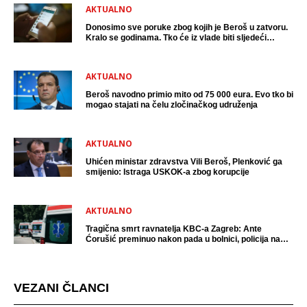
AKTUALNO
Donosimo sve poruke zbog kojih je Beroš u zatvoru.
Kralo se godinama. Tko će iz vlade biti sljedeći
uhićen?
AKTUALNO
Beroš navodno primio mito od 75 000 eura. Evo tko bi
mogao stajati na čelu zločinačkog udruženja
AKTUALNO
Uhićen ministar zdravstva Vili Beroš, Plenković ga
smijenio: Istraga USKOK-a zbog korupcije
AKTUALNO
Tragična smrt ravnatelja KBC-a Zagreb: Ante
Ćorušić preminuo nakon pada u bolnici, policija na
mjestu događaja
VEZANI ČLANCI