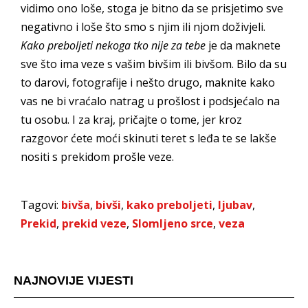
vidimo ono loše, stoga je bitno da se prisjetimo sve
negativno i loše što smo s njim ili njom doživjeli.
Kako preboljeti nekoga tko nije za tebe
je da maknete
sve što ima veze s vašim bivšim ili bivšom. Bilo da su
to darovi, fotografije i nešto drugo, maknite kako
vas ne bi vraćalo natrag u prošlost i podsjećalo na
tu osobu. I za kraj, pričajte o tome, jer kroz
razgovor ćete moći skinuti teret s leđa te se lakše
nositi s prekidom prošle veze.
Tagovi:
bivša
,
bivši
,
kako preboljeti
,
ljubav
,
Prekid
,
prekid veze
,
Slomljeno srce
,
veza
NAJNOVIJE VIJESTI