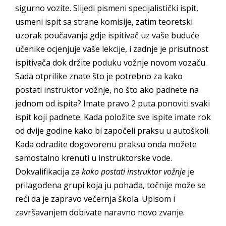
sigurno vozite. Slijedi pismeni specijalistički ispit,
usmeni ispit sa strane komisije, zatim teoretski
uzorak poučavanja gdje ispitivač uz vaše buduće
učenike ocjenjuje vaše lekcije, i zadnje je prisutnost
ispitivača dok držite poduku vožnje novom vozaču.
Sada otprilike znate što je potrebno za kako
postati instruktor vožnje, no što ako padnete na
jednom od ispita? Imate pravo 2 puta ponoviti svaki
ispit koji padnete. Kada položite sve ispite imate rok
od dvije godine kako bi započeli praksu u autoškoli.
Kada odradite dogovorenu praksu onda možete
samostalno krenuti u instruktorske vode.
Dokvalifikacija za
kako postati instruktor vožnje
je
prilagođena grupi koja ju pohađa, točnije može se
reći da je zapravo večernja škola. Upisom i
završavanjem dobivate naravno novo zvanje.