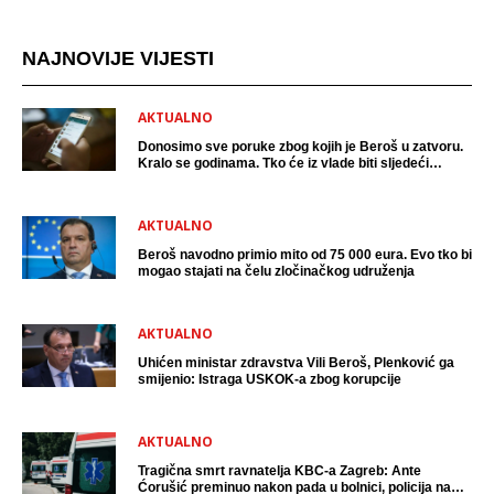
NAJNOVIJE VIJESTI
AKTUALNO
Donosimo sve poruke zbog kojih je Beroš u zatvoru.
Kralo se godinama. Tko će iz vlade biti sljedeći
uhićen?
AKTUALNO
Beroš navodno primio mito od 75 000 eura. Evo tko bi
mogao stajati na čelu zločinačkog udruženja
AKTUALNO
Uhićen ministar zdravstva Vili Beroš, Plenković ga
smijenio: Istraga USKOK-a zbog korupcije
AKTUALNO
Tragična smrt ravnatelja KBC-a Zagreb: Ante
Ćorušić preminuo nakon pada u bolnici, policija na