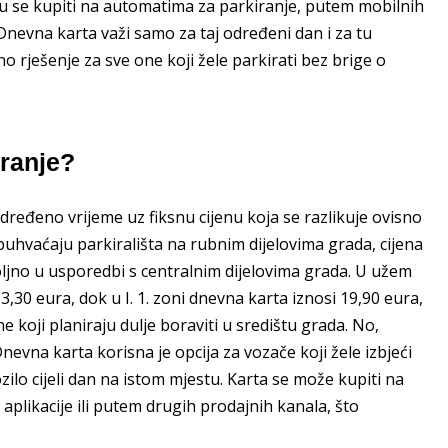
se kupiti na automatima za parkiranje, putem mobilnih
 Dnevna karta važi samo za taj određeni dan i za tu
o rješenje za sve one koji žele parkirati bez brige o
iranje?
eđeno vrijeme uz fiksnu cijenu koja se razlikuje ovisno
obuhvaćaju parkirališta na rubnim dijelovima grada, cijena
ovoljno u usporedbi s centralnim dijelovima grada. U užem
3,30 eura, dok u I. 1. zoni dnevna karta iznosi 19,90 eura,
ne koji planiraju dulje boraviti u središtu grada. No,
nevna karta korisna je opcija za vozače koji žele izbjeći
zilo cijeli dan na istom mjestu. Karta se može kupiti na
likacije ili putem drugih prodajnih kanala, što