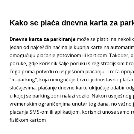
Kako se plaća dnevna karta za par
Dnevna karta za parkiranje
može se platiti na nekolik
Jedan od najčešćih načina je kupnja karte na automatima 
omogućuju plaćanje gotovinom ili karticom. Također, d
poruke, gdje korisnik šalje poruku s registracijskim br
čega prima potvrdu o uspješnom plaćanju. Treća opcija j
"m-parking", koja omogućuje brzo i jednostavno plaća
slučajevima, plaćanje dnevne karte uključuje odabir od
u kojoj se parking zoni nalazi vozilo. Nakon uspješnog 
vremenskim ograničenjima unutar tog dana, no važno je 
plaćanja SMS-om ili aplikacijom, korisnici unose samo re
fizičkom kartom.