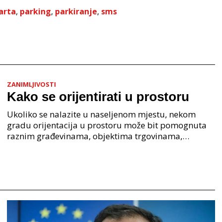
arta
,
parking
,
parkiranje
,
sms
ZANIMLJIVOSTI
Kako se orijentirati u prostoru
Ukoliko se nalazite u naseljenom mjestu, nekom
gradu orijentacija u prostoru može bit pomognuta
raznim građevinama, objektima trgovinama,
nazivima ulica, crkvama i katedralama. Kada se
trebate snaći i