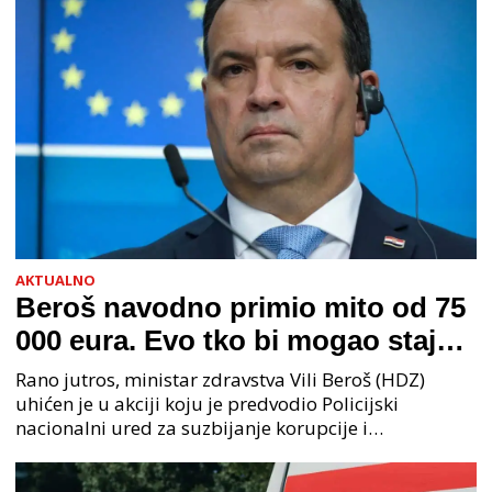
AKTUALNO
Beroš navodno primio mito od 75
000 eura. Evo tko bi mogao stajati
na čelu zločinačkog udruženja
Rano jutros, ministar zdravstva Vili Beroš (HDZ)
uhićen je u akciji koju je predvodio Policijski
nacionalni ured za suzbijanje korupcije i
organiziranog kriminaliteta (PNUSKOK). Prema
priopćenju USKOK