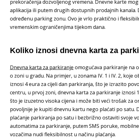
prekoračenja dozvoljenog vremena. Dnevne karte mogu 
aplikacija ili putem drugih dostupnih prodajnih kanala.
određenu parking zonu. Ovo je vrlo praktično i fleksibiln
vremenskim ograničenjima tijekom dana.
Koliko iznosi dnevna karta za park
Dnevna karta za parkiranje
omogućava parkiranje na odr
o zoni u gradu. Na primjer, u zonama IV. 1 i IV. 2, koje 
iznosi 4 eura za cijeli dan parkiranja, što je izrazito p
centru, u prvoj zoni, dnevna karta za parkiranje iznosi 1
što je izuzetno visoka cijena i može biti veći trošak za o
povoljnije je kupiti dnevnu kartu nego plaćati po satu. D
plaćanje parkiranja po satu i bezbrižno ostaviti svoje vo
automatima za parkiranje, putem SMS poruke, mobilne ap
vozačima nudi fleksibilnost u načinu plaćanja.