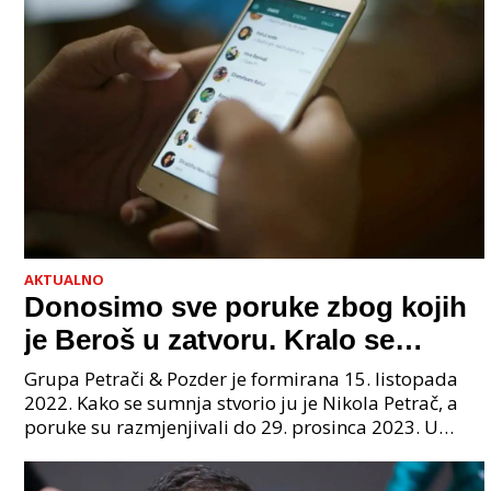
AKTUALNO
Donosimo sve poruke zbog kojih
je Beroš u zatvoru. Kralo se
godinama. Tko će iz vlade biti
Grupa Petrači & Pozder je formirana 15. listopada
sljedeći uhićen?
2022. Kako se sumnja stvorio ju je Nikola Petrač, a
poruke su razmjenjivali do 29. prosinca 2023. U
grupi je bilo 4 osobe: jedan je bio "Tata", drugi