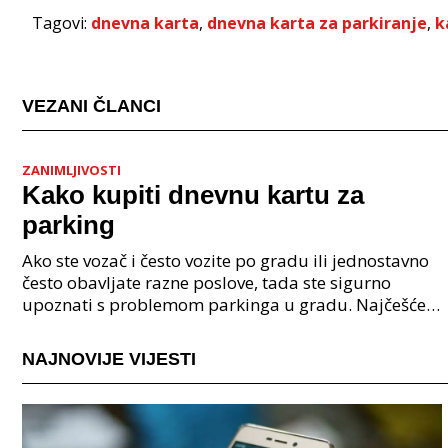
Tagovi:
dnevna karta
,
dnevna karta za parkiranje
,
k
VEZANI ČLANCI
ZANIMLJIVOSTI
Kako kupiti dnevnu kartu za
parking
Ako ste vozač i često vozite po gradu ili jednostavno
često obavljate razne poslove, tada ste sigurno
upoznati s problemom parkinga u gradu. Najčešće
pitanje vozača je gdje parkirati, kao i kako kupit
NAJNOVIJE VIJESTI