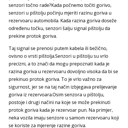
senzori točno rade?Kada počnemo točiti gorivo,
senzori u pištolju počinju mjeriti razinu goriva u
rezervoaru automobila. Kada razina goriva doseže
određenu točku, senzori šalju signal pištolju da
prekine protok goriva.
Taj signal se prenosi putem kabela ili bežično,
ovisno o vrsti pištolja.Senzori u pištolju su vrlo
precizni, a to znači da mogu prepoznati kada je
razina goriva u rezervoaru dovoljno visoka da bi se
prekinuo protok goriva. To je vrlo važno za
sigurnost, jer se na taj način izbjegava prelijevanje
goriva iz rezervoara.Osim senzora u pištolju,
postoje i drugi načini na koje se može prekinuti
protok goriva kada je rezervoar pun. Na primjer,
neka vozila imaju senzore u samom rezervoaru koji
se koriste za mjerenje razine goriva.