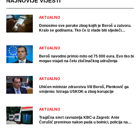
NAJNOVIJE VIJESTI
AKTUALNO
Donosimo sve poruke zbog kojih je Beroš u zatvoru.
Kralo se godinama. Tko će iz vlade biti sljedeći
uhićen?
AKTUALNO
Beroš navodno primio mito od 75 000 eura. Evo tko bi
mogao stajati na čelu zločinačkog udruženja
AKTUALNO
Uhićen ministar zdravstva Vili Beroš, Plenković ga
smijenio: Istraga USKOK-a zbog korupcije
AKTUALNO
Tragična smrt ravnatelja KBC-a Zagreb: Ante
Ćorušić preminuo nakon pada u bolnici, policija na
mjestu događaja