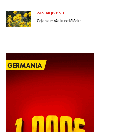
ZANIMLJIVOSTI
Gdje se može kupiti čičoka