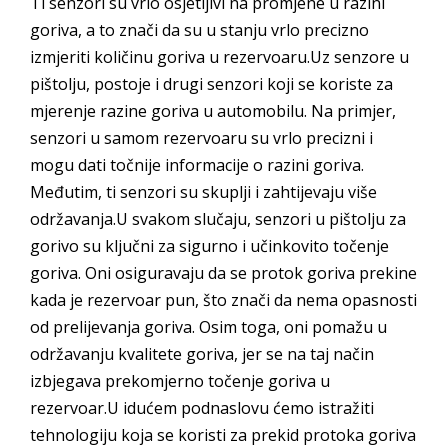
Ti senzori su vrlo osjetljivi na promjene u razini
goriva, a to znači da su u stanju vrlo precizno
izmjeriti količinu goriva u rezervoaru.Uz senzore u
pištolju, postoje i drugi senzori koji se koriste za
mjerenje razine goriva u automobilu. Na primjer,
senzori u samom rezervoaru su vrlo precizni i
mogu dati točnije informacije o razini goriva.
Međutim, ti senzori su skuplji i zahtijevaju više
održavanja.U svakom slučaju, senzori u pištolju za
gorivo su ključni za sigurno i učinkovito točenje
goriva. Oni osiguravaju da se protok goriva prekine
kada je rezervoar pun, što znači da nema opasnosti
od prelijevanja goriva. Osim toga, oni pomažu u
održavanju kvalitete goriva, jer se na taj način
izbjegava prekomjerno točenje goriva u
rezervoar.U idućem podnaslovu ćemo istražiti
tehnologiju koja se koristi za prekid protoka goriva