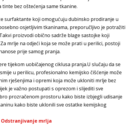
a tinte bez oštećenja same tkanine.
drže surfaktante koji omogućuju dubinsko prodiranje u
 posebno osjetljivim tkaninama, preporučljivo je potražiti
Takvi proizvodi obično sadrže blage sastojke koji
a mrlje na odjeći koja se može prati u perilici, postoji
nanose prije samog pranja.
ere tijekom uobičajenog ciklusa pranja.U slučaju da se
e smije u perilicu, profesionalno kemijsko čišćenje može
ažnim rješenjima i opremi koja može ukloniti mrlje bez
jek je važno postupati s oprezom i slijediti sve
dobro prozračenom prostoru kako biste izbjegli udisanje
kaninu kako biste uklonili sve ostatke kemijskog
,
Odstranjivanje mrlja