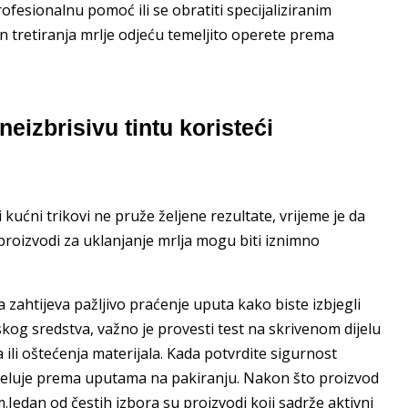
rofesionalnu pomoć ili se obratiti specijaliziranim
n tretiranja mrlje odjeću temeljito operete prema
eizbrisivu tintu koristeći
 kućni trikovi ne pruže željene rezultate, vrijeme je da
i proizvodi za uklanjanje mrlja mogu biti iznimno
zahtijeva pažljivo praćenje uputa kako biste izbjegli
kog sredstva, važno je provesti test na skrivenom dijelu
a ili oštećenja materijala. Kada potvrdite sigurnost
 djeluje prema uputama na pakiranju. Nakon što proizvod
.Jedan od čestih izbora su proizvodi koji sadrže aktivni