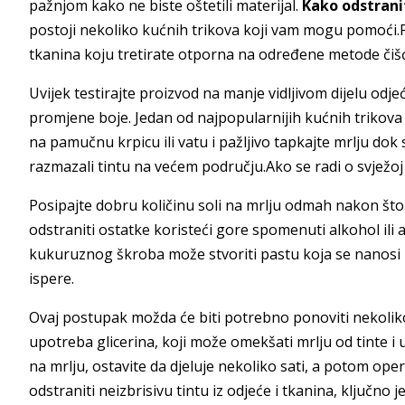
pažnjom kako ne biste oštetili materijal.
Kako odstranit
postoji nekoliko kućnih trikova koji vam mogu pomoći.Pr
tkanina koju tretirate otporna na određene metode čiš
Uvijek testirajte proizvod na manje vidljivom dijelu odjeć
promjene boje. Jedan od najpopularnijih kućnih trikova 
na pamučnu krpicu ili vatu i pažljivo tapkajte mrlju dok 
razmazali tintu na većem području.Ako se radi o svježoj m
Posipajte dobru količinu soli na mrlju odmah nakon što s
odstraniti ostatke koristeći gore spomenuti alkohol ili 
kukuruznog škroba može stvoriti pastu koja se nanosi na
ispere.
Ovaj postupak možda će biti potrebno ponoviti nekoliko
upotreba glicerina, koji može omekšati mrlju od tinte i u
na mrlju, ostavite da djeluje nekoliko sati, a potom ope
odstraniti neizbrisivu tintu iz odjeće i tkanina, ključno j