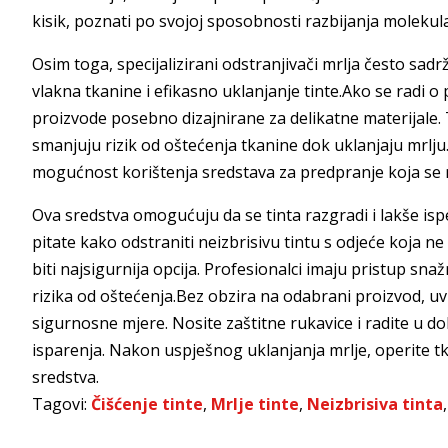
kisik, poznati po svojoj sposobnosti razbijanja molekul
Osim toga, specijalizirani odstranjivači mrlja često sa
vlakna tkanine i efikasno uklanjanje tinte.Ako se radi o
proizvode posebno dizajnirane za delikatne materijale. 
smanjuju rizik od oštećenja tkanine dok uklanjaju mrlju.Z
mogućnost korištenja sredstava za predpranje koja se 
Ova sredstva omogućuju da se tinta razgradi i lakše isp
pitate kako odstraniti neizbrisivu tintu s odjeće koja n
biti najsigurnija opcija. Profesionalci imaju pristup sn
rizika od oštećenja.Bez obzira na odabrani proizvod, uvi
sigurnosne mjere. Nosite zaštitne rukavice i radite u 
isparenja. Nakon uspješnog uklanjanja mrlje, operite t
sredstva.
Tagovi:
Čišćenje tinte
,
Mrlje tinte
,
Neizbrisiva tinta