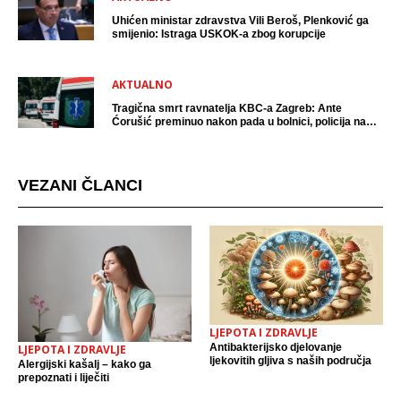
Uhićen ministar zdravstva Vili Beroš, Plenković ga
smijenio: Istraga USKOK-a zbog korupcije
AKTUALNO
Tragična smrt ravnatelja KBC-a Zagreb: Ante
Ćorušić preminuo nakon pada u bolnici, policija na
mjestu događaja
VEZANI ČLANCI
LJEPOTA I ZDRAVLJE
Antibakterijsko djelovanje
LJEPOTA I ZDRAVLJE
ljekovitih gljiva s naših područja
Alergijski kašalj – kako ga
prepoznati i liječiti