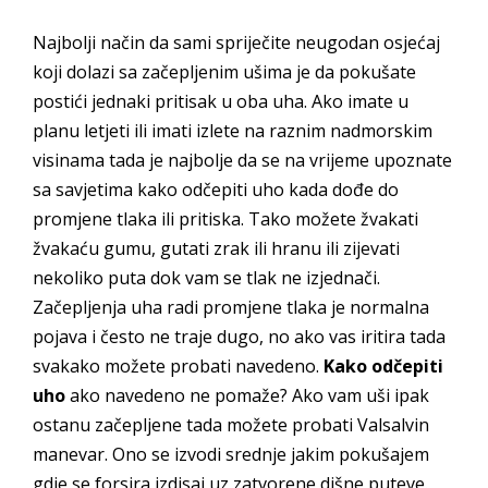
Najbolji način da sami spriječite neugodan osjećaj
koji dolazi sa začepljenim ušima je da pokušate
postići jednaki pritisak u oba uha. Ako imate u
planu letjeti ili imati izlete na raznim nadmorskim
visinama tada je najbolje da se na vrijeme upoznate
sa savjetima kako odčepiti uho kada dođe do
promjene tlaka ili pritiska. Tako možete žvakati
žvakaću gumu, gutati zrak ili hranu ili zijevati
nekoliko puta dok vam se tlak ne izjednači.
Začepljenja uha radi promjene tlaka je normalna
pojava i često ne traje dugo, no ako vas iritira tada
svakako možete probati navedeno.
Kako odčepiti
uho
ako navedeno ne pomaže? Ako vam uši ipak
ostanu začepljene tada možete probati Valsalvin
manevar. Ono se izvodi srednje jakim pokušajem
gdje se forsira izdisaj uz zatvorene dišne puteve.