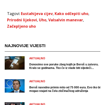
Tagovi:
Eustahijeva cijev
,
Kako odčepiti uho
,
Prirodni lijekovi
,
Uho
,
Valsalvin manevar
,
Začepljeno uho
NAJNOVIJE VIJESTI
AKTUALNO
Donosimo sve poruke zbog kojih je Beroš u zatvoru.
Kralo se godinama. Tko će iz vlade biti sljedeći
uhićen?
AKTUALNO
Beroš navodno primio mito od 75 000 eura. Evo tko bi
mogao stajati na čelu zločinačkog udruženja
AKTUALNO