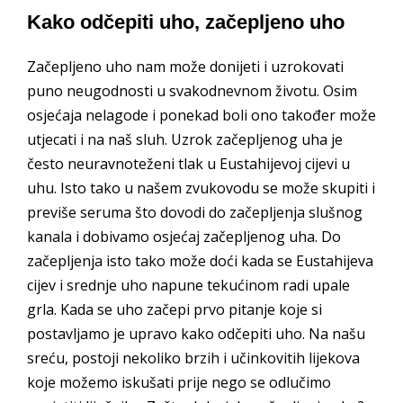
Kako odčepiti uho, začepljeno uho
Začepljeno uho nam može donijeti i uzrokovati
puno neugodnosti u svakodnevnom životu. Osim
osjećaja nelagode i ponekad boli ono također može
utjecati i na naš sluh. Uzrok začepljenog uha je
često neuravnoteženi tlak u Eustahijevoj cijevi u
uhu. Isto tako u našem zvukovodu se može skupiti i
previše seruma što dovodi do začepljenja slušnog
kanala i dobivamo osjećaj začepljenog uha. Do
začepljenja isto tako može doći kada se Eustahijeva
cijev i srednje uho napune tekućinom radi upale
grla. Kada se uho začepi prvo pitanje koje si
postavljamo je upravo kako odčepiti uho. Na našu
sreću, postoji nekoliko brzih i učinkovitih lijekova
koje možemo iskušati prije nego se odlučimo