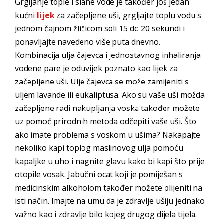
Grgljanje tople i slane vode je također još jedan
kućni
lijek
za začepljene uši, grgljajte toplu vodu s
jednom čajnom žličicom soli 15 do 20 sekundi i
ponavljajte navedeno više puta dnevno.
Kombinacija ulja čajevca i jednostavnog inhaliranja
vodene pare je oduvijek poznato kao lijek za
začepljene uši. Ulje čajevca se može zamijeniti s
uljem lavande ili eukaliptusa. Ako su vaše uši možda
začepljene radi nakupljanja voska također možete
uz pomoć prirodnih metoda odčepiti vaše uši. Što
ako imate problema s voskom u ušima? Nakapajte
nekoliko kapi toplog maslinovog ulja pomoću
kapaljke u uho i nagnite glavu kako bi kapi što prije
otopile vosak. Jabučni ocat koji je pomiješan s
medicinskim alkoholom također možete plijeniti na
isti način. Imajte na umu da je zdravlje ušiju jednako
važno kao i zdravlje bilo kojeg drugog dijela tijela.