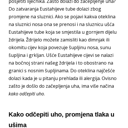
posjetiti liječnika. Zašto dolazi do začepljenje uha?
Do zatvaranja Eustahijeve tube dolazi zbog
promjene na sluznici. Ako se pojavi kakva oteklina
na sluznici nosa ona se prenosi i na sluznicu ušća
Eustahijeve tube koja se smjestila u gornjem dijelu
ždrijela. Ždrijelo možete zamisliti kao dimnjak ili
okomitu cijev koja povezuje šupljinu nosa, sunu
šupljina i grkljan. Ušće Eustahijeve cijevi se nalazi
na bočnoj strani našeg ždrijela i to obostrano na
granici s nosnim šupljinama. Do oteklina najčešće
dolazi kada je u pitanju prehlada ili alergija. Ovisno
zašto je došlo do začepljenja uha, ima više načina
kako odčepiti uho
.
Kako odčepiti uho, promjena tlaka u
ušima