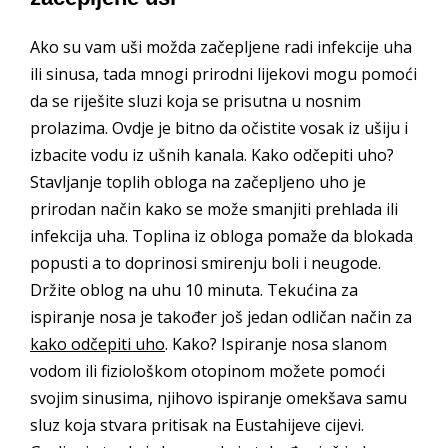
Ako su vam uši možda začepljene radi infekcije uha
ili sinusa, tada mnogi prirodni lijekovi mogu pomoći
da se riješite sluzi koja se prisutna u nosnim
prolazima. Ovdje je bitno da očistite vosak iz ušiju i
izbacite vodu iz ušnih kanala. Kako odčepiti uho?
Stavljanje toplih obloga na začepljeno uho je
prirodan način kako se može smanjiti prehlada ili
infekcija uha. Toplina iz obloga pomaže da blokada
popusti a to doprinosi smirenju boli i neugode.
Držite oblog na uhu 10 minuta. Tekućina za
ispiranje nosa je također još jedan odličan način za
kako odčepiti uho
. Kako? Ispiranje nosa slanom
vodom ili fiziološkom otopinom možete pomoći
svojim sinusima, njihovo ispiranje omekšava samu
sluz koja stvara pritisak na Eustahijeve cijevi.