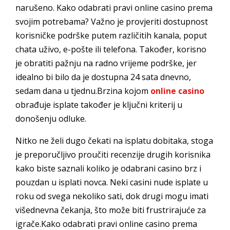
narušeno. Kako odabrati pravi online casino prema
svojim potrebama? Važno je provjeriti dostupnost
korisničke podrške putem različitih kanala, poput
chata uživo, e-pošte ili telefona. Također, korisno
je obratiti pažnju na radno vrijeme podrške, jer
idealno bi bilo da je dostupna 24 sata dnevno,
sedam dana u tjednu.Brzina kojom
online casino
obrađuje isplate također je ključni kriterij u
donošenju odluke.
Nitko ne želi dugo čekati na isplatu dobitaka, stoga
je preporučljivo proučiti recenzije drugih korisnika
kako biste saznali koliko je odabrani casino brz i
pouzdan u isplati novca. Neki casini nude isplate u
roku od svega nekoliko sati, dok drugi mogu imati
višednevna čekanja, što može biti frustrirajuće za
igrače.Kako odabrati pravi online casino prema