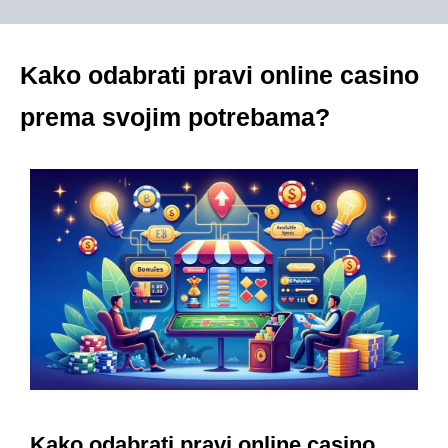
Kako odabrati pravi online casino
prema svojim potrebama?
Kako odabrati pravi online casino