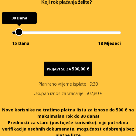
Koji rok plaćanja želite?
30 Dana
15 Dana
18 Mjeseci
500,00 €
PRIJAVI SE ZA
Planirano vrijeme isplate
: 9:30
Ukupan iznos za vraćanje:
502,80 €
Nove korisnike ne tražimo platnu listu za iznose do 500 € na
maksimalan rok do 30 dana!
Prednosti za stare (postojeće korisnike):
nije potrebna
verifikacija osobnih dokumenata, mogućnost odobrenja bez
platne liste