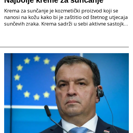
Najbolje kreme za sunčanje
Krema za sunčanje je kozmetički proizvod koji se
nanosi na kožu kako bi je zaštitio od štetnog utjecaja
sunčevih zraka. Krema sadrži u sebi aktivne sastojke
poput oksibenzona, avobenzona ili mineralni