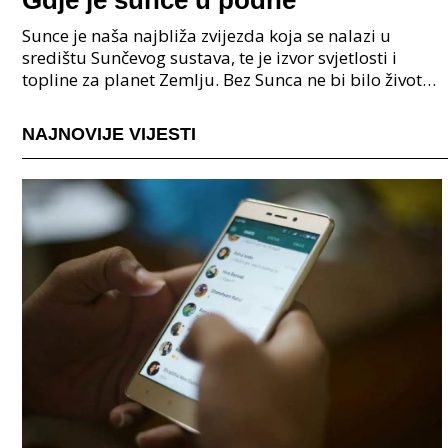
Sunce je naša najbliža zvijezda koja se nalazi u
središtu Sunčevog sustava, te je izvor svjetlosti i
topline za planet Zemlju. Bez Sunca ne bi bilo života
kakvog poznajemo, jer njegova energija omoguć
NAJNOVIJE VIJESTI