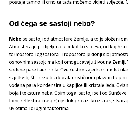
postaje tamno ili crno te tada možemo vidjeti zvijezde, M
Od čega se sastoji nebo?
Nebo
se sastoji od atmosfere Zemlje, a to je složeni o
Atmosfera je podijeljena u nekoliko slojeva, od kojih su
termosfera i egzosfera. Troposfera je donji sloj atmosfer
osnovnim sastojcima koji omogućavaju život na Zemlji. 
vodene pare i aerosola. Ove čestice zajedno s molekul
svjetlosti, što rezultira karakterističnom plavom bojom
vodena para kondenzira u kapljice ili kristale leda. Ovisn
boja i tekstura neba. Osim toga, sastoji se i od Sunčeve 
lomi, reflektira i raspršuje dok prolazi kroz zrak, stvar
uvjetima i drugim faktorima.