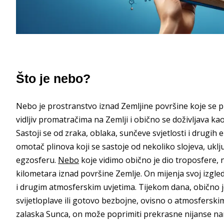
Što je nebo?
Nebo je prostranstvo iznad Zemljine površine koje se pr
vidljiv promatračima na Zemlji i obično se doživljava ka
Sastoji se od zraka, oblaka, sunčeve svjetlosti i drugi
omotač plinova koji se sastoje od nekoliko slojeva, ukl
egzosferu.
Nebo
koje vidimo obično je dio troposfere, 
kilometara iznad površine Zemlje. On mijenja svoj izgle
i drugim atmosferskim uvjetima. Tijekom dana, obično je 
svijetloplave ili gotovo bezbojne, ovisno o atmosferski
zalaska Sunca, on može poprimiti prekrasne nijanse nara