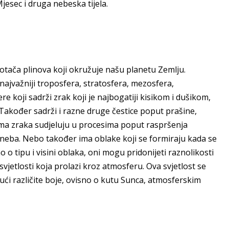
jesec i druga nebeska tijela.
motača plinova koji okružuje našu planetu Zemlju.
 najvažniji troposfera, stratosfera, mezosfera,
e koji sadrži zrak koji je najbogatiji kisikom i dušikom,
Također sadrži i razne druge čestice poput prašine,
ama zraka sudjeluju u procesima poput raspršenja
 neba. Nebo također ima ​​oblake koji se formiraju kada se
o o tipu i visini oblaka, oni mogu pridonijeti raznolikosti
svjetlosti koja prolazi kroz atmosferu. Ova svjetlost se
ajući različite boje, ovisno o kutu Sunca, atmosferskim