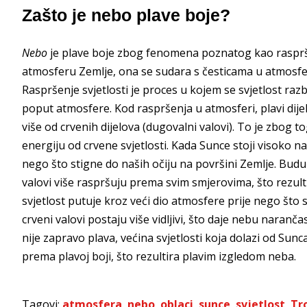
Zašto je nebo plave boje?
Nebo
je plave boje zbog fenomena poznatog kao raspršen
atmosferu Zemlje, ona se sudara s česticama u atmosferi
Raspršenje svjetlosti je proces u kojem se svjetlost razbi
poput atmosfere. Kod raspršenja u atmosferi, plavi dijel
više od crvenih dijelova (dugovalni valovi). To je zbog t
energiju od crvene svjetlosti. Kada Sunce stoji visoko na
nego što stigne do naših očiju na površini Zemlje. Buduć
valovi više raspršuju prema svim smjerovima, što rezult
svjetlost putuje kroz veći dio atmosfere prije nego što 
crveni valovi postaju više vidljivi, što daje nebu naranč
nije zapravo plava, većina svjetlosti koja dolazi od Sun
prema plavoj boji, što rezultira plavim izgledom neba.
Tagovi:
atmosfera
,
nebo
,
oblaci
,
sunce
,
svjetlost
,
Tr