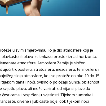
oteže u svim smjerovima. To je dio atmosfere koji je
o plavkasto ili plavo-zelenkasti prostor iznad horizonta.
h elemenata atmosfere. Atmosfera Zemlje je složeni
jučujući troposferu, stratosferu, mezosferu, termosferu i
najnižeg sloja atmosfere, koji se proteže do oko 10 do 15
d tijekom dana i noći, ovisno o položaju Sunca, oblačnosti
svijetlo plavo, ali može varirati od nijansi plave do
m česticama i raspršenju svjetlosti. Tijekom sumraka i
nčaste, crvene i ljubičaste boje, dok tijekom noći