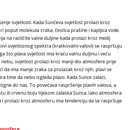
je svjetlosti. Kada Sunčeva svjetlost prolazi kroz
 poput molekula zraka, čestica prašine i kapljica vode.
ja na različite valne duljine kada prolazi kroz medij
ovi svjetlosnog spektra (kratkovalni valovi) se raspršuju
oga što plava svjetlost ima kraću valnu duljinu i veću
 nebu, svjetlost prolazi kroz manji dio atmosfere prije
i da ima manje zraka za prolazak kroz njih, plavi se
ira time da nebo izgleda plavo. Kada Sunce zalazi,
stigne do nas. To povećava raspršenje plavih valova, a
astu ili crvenu boju tijekom zalaska Sunca. Iako atmosfera
ca i prolazi kroz atmosferu ima tendenciju da se raspršuje
oposfera