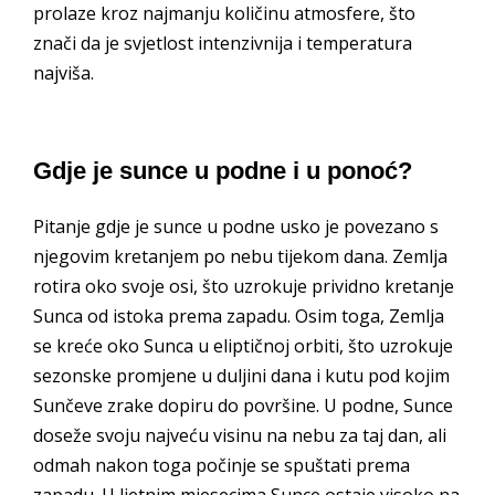
prolaze kroz najmanju količinu atmosfere, što
znači da je svjetlost intenzivnija i temperatura
najviša.
Gdje je sunce u podne i u ponoć?
Pitanje gdje je sunce u podne usko je povezano s
njegovim kretanjem po nebu tijekom dana. Zemlja
rotira oko svoje osi, što uzrokuje prividno kretanje
Sunca od istoka prema zapadu. Osim toga, Zemlja
se kreće oko Sunca u eliptičnoj orbiti, što uzrokuje
sezonske promjene u duljini dana i kutu pod kojim
Sunčeve zrake dopiru do površine. U podne, Sunce
doseže svoju najveću visinu na nebu za taj dan, ali
odmah nakon toga počinje se spuštati prema
zapadu. U ljetnim mjesecima Sunce ostaje visoko na