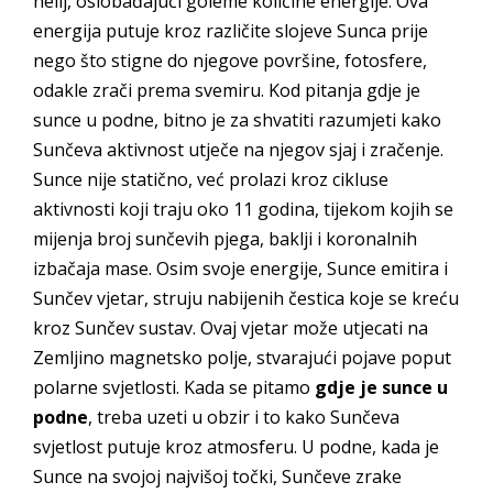
helij, oslobađajući goleme količine energije. Ova
energija putuje kroz različite slojeve Sunca prije
nego što stigne do njegove površine, fotosfere,
odakle zrači prema svemiru. Kod pitanja gdje je
sunce u podne, bitno je za shvatiti razumjeti kako
Sunčeva aktivnost utječe na njegov sjaj i zračenje.
Sunce nije statično, već prolazi kroz cikluse
aktivnosti koji traju oko 11 godina, tijekom kojih se
mijenja broj sunčevih pjega, baklji i koronalnih
izbačaja mase. Osim svoje energije, Sunce emitira i
Sunčev vjetar, struju nabijenih čestica koje se kreću
kroz Sunčev sustav. Ovaj vjetar može utjecati na
Zemljino magnetsko polje, stvarajući pojave poput
polarne svjetlosti. Kada se pitamo
gdje je sunce u
podne
, treba uzeti u obzir i to kako Sunčeva
svjetlost putuje kroz atmosferu. U podne, kada je
Sunce na svojoj najvišoj točki, Sunčeve zrake