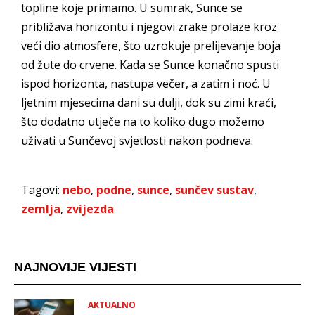
topline koje primamo. U sumrak, Sunce se
približava horizontu i njegovi zrake prolaze kroz
veći dio atmosfere, što uzrokuje prelijevanje boja
od žute do crvene. Kada se Sunce konačno spusti
ispod horizonta, nastupa večer, a zatim i noć. U
ljetnim mjesecima dani su dulji, dok su zimi kraći,
što dodatno utječe na to koliko dugo možemo
uživati u Sunčevoj svjetlosti nakon podneva.
Tagovi:
nebo
,
podne
,
sunce
,
sunčev sustav
,
zemlja
,
zvijezda
NAJNOVIJE VIJESTI
AKTUALNO