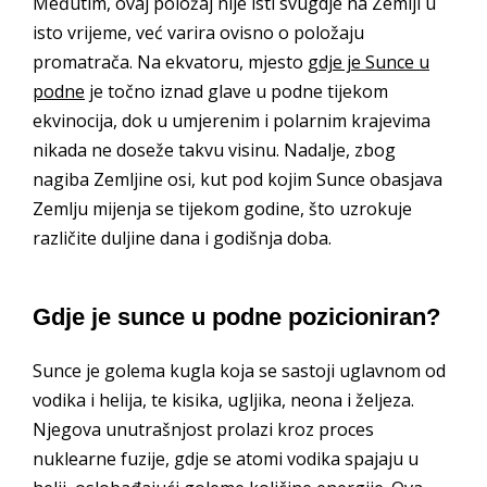
Međutim, ovaj položaj nije isti svugdje na Zemlji u
isto vrijeme, već varira ovisno o položaju
promatrača. Na ekvatoru, mjesto
gdje je Sunce u
podne
je točno iznad glave u podne tijekom
ekvinocija, dok u umjerenim i polarnim krajevima
nikada ne doseže takvu visinu. Nadalje, zbog
nagiba Zemljine osi, kut pod kojim Sunce obasjava
Zemlju mijenja se tijekom godine, što uzrokuje
različite duljine dana i godišnja doba.
Gdje je sunce u podne pozicioniran?
Sunce je golema kugla koja se sastoji uglavnom od
vodika i helija, te kisika, ugljika, neona i željeza.
Njegova unutrašnjost prolazi kroz proces
nuklearne fuzije, gdje se atomi vodika spajaju u