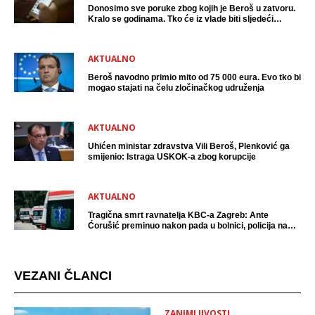
Donosimo sve poruke zbog kojih je Beroš u zatvoru.
Kralo se godinama. Tko će iz vlade biti sljedeći
uhićen?
AKTUALNO
Beroš navodno primio mito od 75 000 eura. Evo tko bi
mogao stajati na čelu zločinačkog udruženja
AKTUALNO
Uhićen ministar zdravstva Vili Beroš, Plenković ga
smijenio: Istraga USKOK-a zbog korupcije
AKTUALNO
Tragična smrt ravnatelja KBC-a Zagreb: Ante
Ćorušić preminuo nakon pada u bolnici, policija na
mjestu događaja
VEZANI ČLANCI
ZANIMLJIVOSTI