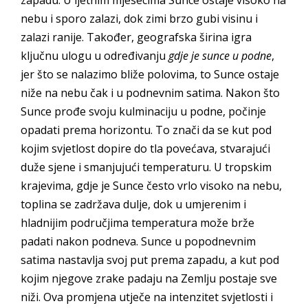
nebu i sporo zalazi, dok zimi brzo gubi visinu i
zalazi ranije. Također, geografska širina igra
ključnu ulogu u određivanju
gdje je sunce u podne
,
jer što se nalazimo bliže polovima, to Sunce ostaje
niže na nebu čak i u podnevnim satima. Nakon što
Sunce prođe svoju kulminaciju u podne, počinje
opadati prema horizontu. To znači da se kut pod
kojim svjetlost dopire do tla povećava, stvarajući
duže sjene i smanjujući temperaturu. U tropskim
krajevima, gdje je Sunce često vrlo visoko na nebu,
toplina se zadržava dulje, dok u umjerenim i
hladnijim područjima temperatura može brže
padati nakon podneva. Sunce u popodnevnim
satima nastavlja svoj put prema zapadu, a kut pod
kojim njegove zrake padaju na Zemlju postaje sve
niži. Ova promjena utječe na intenzitet svjetlosti i